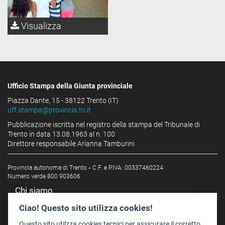
Visualizza
Ufficio Stampa della Giunta provinciale
Piazza Dante, 15 - 38122 Trento (IT)
uff.stampa@provincia.tn.it
Pubblicazione iscritta nel registro della stampa del Tribunale di
Trento in data 13.08.1963 al n. 100
Direttore responsabile Arianna Tamburini
Provincia autonoma di Trento
-
C.F. e P.IVA: 00337460224
Numero verde 800 903606
Chi siamo
Redazione
Ciao! Questo sito utilizza cookies!
Staff
Questo sito utilzza cookies tecnici per assicurare il corretto