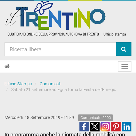
Toggl
navig
Ufficio Stampa
Comunicati
Sabato 21 settembre ad Egna torna la Festa dell’Euregio
Mercoledì, 18 Settembre 2019 - 11:59
Comunicato 2200
In programma anche la giornata della mobilità con