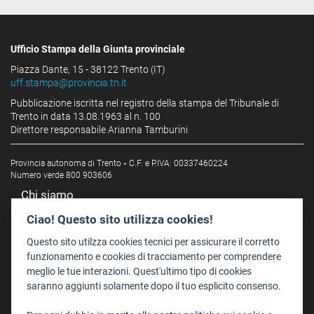
Ufficio Stampa della Giunta provinciale
Piazza Dante, 15 - 38122 Trento (IT)
uff.stampa@provincia.tn.it
Pubblicazione iscritta nel registro della stampa del Tribunale di
Trento in data 13.08.1963 al n. 100
Direttore responsabile Arianna Tamburini
Provincia autonoma di Trento
-
C.F. e P.IVA: 00337460224
Numero verde 800 903606
Chi siamo
Redazione
Ciao! Questo sito utilizza cookies!
Staff
Questo sito utilzza cookies tecnici per assicurare il corretto
Format - Centro Audiovisivi
funzionamento e cookies di tracciamento per comprendere
meglio le tue interazioni. Quest'ultimo tipo di cookies
Trentino Film Commission
saranno aggiunti solamente dopo il tuo esplicito consenso.
Contatti