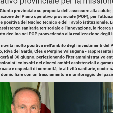
ativo provinciale per la missione
unta provinciale su proposta dell'assessore alla salute, 
zione del Piano operativo provinciale (POP), per l’attuazio
ne positiva del Nucleo tecnico e del Tavolo istituzionale. L
assistenza sanitaria territoriale e l'innovazione, la ricerca 
to declina nel POP provvedendo alla realizzazione degli i
 novità molto positiva nell'ambito degli investimenti del P
eto, Riva del Garda, Cles e Pergine Valsugana - rappresenta
gerà al 30 giugno, perfezionando l'iter amministrativo en
ionisti coinvolti nei diversi ambiti assistenziali a garanz
e case e ospedali di comunità, le attività sanitarie, socio-s
domiciliare con un tracciamento e monitoraggio del pazien