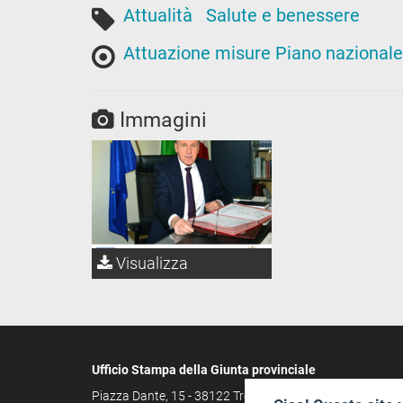
Attualità
Salute e benessere
Attuazione misure Piano nazionale d
Immagini
Visualizza
Ufficio Stampa della Giunta provinciale
Piazza Dante, 15 - 38122 Trento (IT)