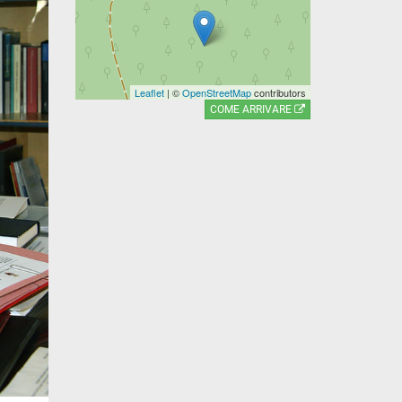
Leaflet
| ©
OpenStreetMap
contributors
COME ARRIVARE