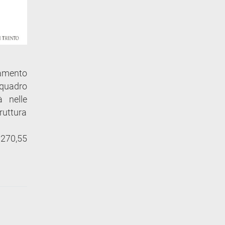
namento
l quadro
 nelle
truttura
.270,55