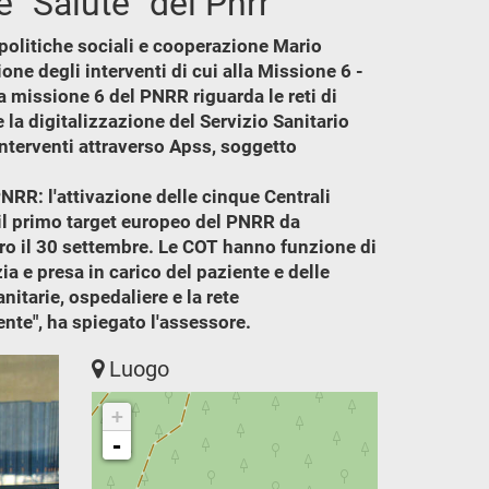
 "Salute" del Pnrr
politiche sociali e cooperazione Mario
ne degli interventi di cui alla Missione 6 -
a missione 6 del PNRR riguarda le reti di
e la digitalizzazione del Servizio Sanitario
nterventi attraverso Apss, soggetto
NRR: l'attivazione delle cinque Centrali
 il primo target europeo del PNRR da
tro il 30 settembre. Le COT hanno funzione di
ia e presa in carico del paziente e delle
anitarie, ospedaliere e la rete
te", ha spiegato l'assessore.
Luogo
+
-