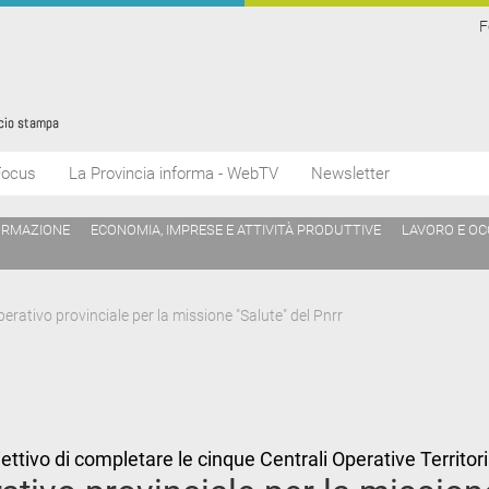
F
Focus
La Provincia informa - WebTV
Newsletter
ORMAZIONE
ECONOMIA, IMPRESE E ATTIVITÀ PRODUTTIVE
LAVORO E O
erativo provinciale per la missione "Salute" del Pnrr
ettivo di completare le cinque Centrali Operative Territori