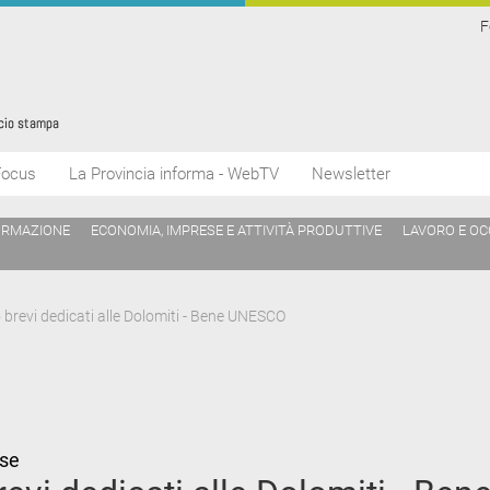
F
Focus
La Provincia informa - WebTV
Newsletter
ORMAZIONE
ECONOMIA, IMPRESE E ATTIVITÀ PRODUTTIVE
LAVORO E O
 brevi dedicati alle Dolomiti - Bene UNESCO
sse