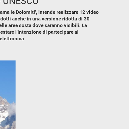
ene UNESCO
ama le Dolomiti', intende realizzare 12 video
dotti anche in una versione ridotta di 30
le aree sosta dove saranno visibili. La
stare l'intenzione di partecipare al
elettronica