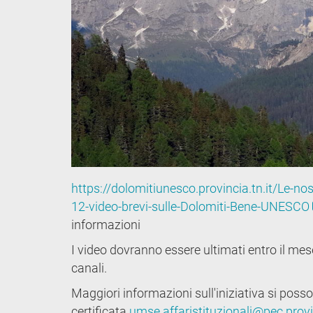
https://dolomitiunesco.provincia.tn.it/Le-nos
12-video-brevi-sulle-Dolomiti-Bene-UNESCO
informazioni
I video dovranno essere ultimati entro il me
canali.
Maggiori informazioni sull'iniziativa si posso
certificata
umse.affaristituzionali@pec.provin