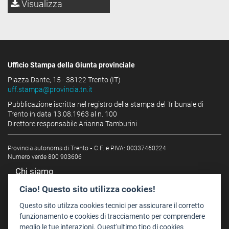
Visualizza
Ufficio Stampa della Giunta provinciale
Piazza Dante, 15 - 38122 Trento (IT)
uff.stampa@provincia.tn.it
Pubblicazione iscritta nel registro della stampa del Tribunale di
Trento in data 13.08.1963 al n. 100
Direttore responsabile Arianna Tamburini
Provincia autonoma di Trento
-
C.F. e P.IVA: 00337460224
Numero verde 800 903606
Chi siamo
Redazione
Ciao! Questo sito utilizza cookies!
Staff
Questo sito utilzza cookies tecnici per assicurare il corretto
Format - Centro Audiovisivi
funzionamento e cookies di tracciamento per comprendere
meglio le tue interazioni. Quest'ultimo tipo di cookies