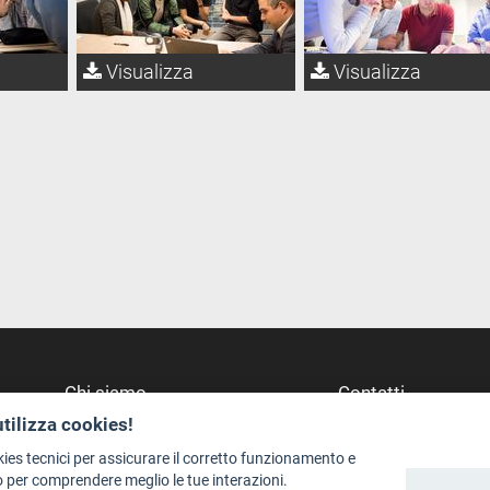
Visualizza
Visualizza
Chi siamo
Contatti
utilizza cookies!
Redazione
Dove Siamo
Staff
Struttura di riferime
kies tecnici per assicurare il corretto funzionamento e
 per comprendere meglio le tue interazioni.
Format - Centro Audiovisivi
Scrivici