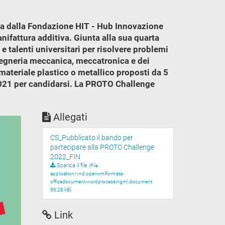
ta dalla Fondazione HIT - Hub Innovazione
nifattura additiva. Giunta alla sua quarta
 e talenti universitari per risolvere problemi
ngegneria meccanica, meccatronica e dei
 materiale plastico o metallico proposti da 5
2021 per candidarsi. La PROTO Challenge
Allegati
CS_Pubblicato il bando per
partecipare alla PROTO Challenge
2022_FIN
Scarica il file
(File
application/vnd.openxmlformats-
officedocument.wordprocessingml.document
56,28 kB)
Link