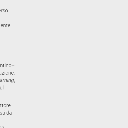
erso
mente
i
entino–
azione,
earning
,
ul
ttore
sti da
on