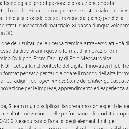
a tecnologia di prototipazione e produzione che sta
tto il mondo. Si tratta di un processo sostanzialmente inv
ali (in cui si procede per sottrazione dal pieno) perché la
o strati successivi di materiale. Si passa dunque veloce
 in 3D.
one dei risultati della ricerca trentina attraverso attività d
esso da diversi anni questo format di innovazione in
entino Sviluppo, Prom Facility di Polo Meccatronica,
 NOI Techpark, nel contesto del Digital Innovation Hub Tr
 format pensato per far dialogare il mondo dell’alta form
o i paradigmi dell’
open innovation
e del
challenge-based l
di innovazione per le imprese, apprendimento ed esperienza s
ge, 5 team multidisciplinari lavoreranno con esperti del se
le all’ottimizzazione delle performance di prodotti propo
AD 3D, eseguiranno l’analisi degli elementi finiti per
rogetteranno il prodotto in modo tale che sia producibile c