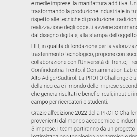
e medie imprese: la manifattura additiva. Un
trasformando la produzione industriale in tu
rispetto alle tecniche di produzione tradizion
realizzazione degli oggetti avviene sommand
dal disegno digitale, alla stampa dell’oggetto
HIT, in qualità di fondazione per la valorizzazi
trasferimento tecnologico, propone con succ
collaborazione con l’Università di Trento, Tr
Confindustria Trento, il Contamination Lab e
Alto Adige/Südtirol. La PROTO Challenge è un
della ricerca e il mondo delle imprese second
che genera risultati e benefici reali, input 
campo per ricercatori e studenti.
Grazie all’edizione 2022 della PROTO Challen
provenienti dal mondo accademico e industria
5 imprese. I team partiranno da un progetto C
l’ottimizzazione topologica e/o termica e rip