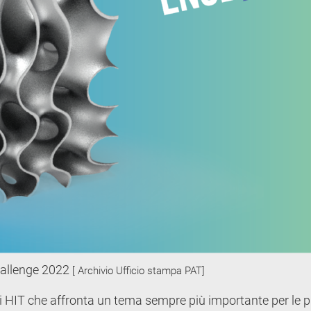
allenge 2022
[ Archivio Ufficio stampa PAT]
i HIT che affronta un tema sempre più importante per le p