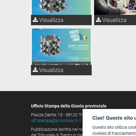
Visualizza
Visualizza
Visualizza
Ufficio Stampa della Giunta provinciale
Piazza Dante, 15 - 38122 Trento (IT)
Ciao! Questo sito 
uff.stampa@provincia.tn.it
Questo sito utilzza coo
Pubblicazione iscritta nel registro della stampa
cookies di tracciamento
del Tribunale di Trento in data 13.08.1963 al n. 100