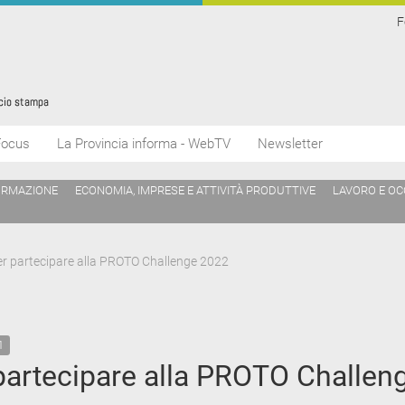
F
Focus
La Provincia informa - WebTV
Newsletter
ORMAZIONE
ECONOMIA, IMPRESE E ATTIVITÀ PRODUTTIVE
LAVORO E O
er partecipare alla PROTO Challenge 2022
1
 partecipare alla PROTO Challen