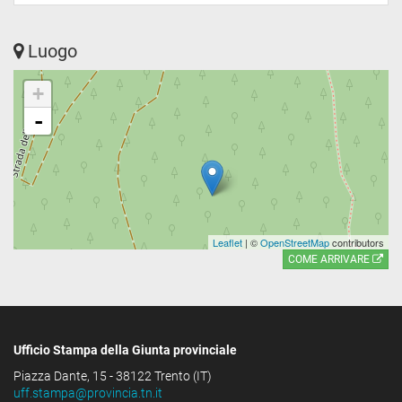
Luogo
+
-
Leaflet
| ©
OpenStreetMap
contributors
COME ARRIVARE
Ufficio Stampa della Giunta provinciale
Piazza Dante, 15 - 38122 Trento (IT)
uff.stampa@provincia.tn.it