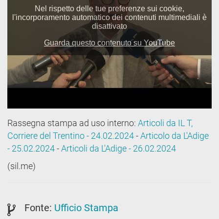
Rassegna stampa ad uso interno:
Articoli da IL T,
Corriere del Trentino - 24.02.2024
-
Articolo da L'Adige
- 25.02.2024
-
Articoli da L'Adige - 26.02.2024
(sil.me)
Fonte:
Ufficio Stampa