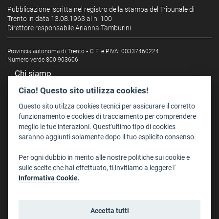
Pubblicazione iscritta nel registro della stampa del Tribunale di
Trento in data 13.08.1963 al n. 100
Direttore responsabile Arianna Tamburini
Provincia autonoma di Trento
-
C.F. e P.IVA: 00337460224
Numero verde 800 903606
Chi siamo
Redazione
Ciao! Questo sito utilizza cookies!
Staff
Questo sito utilzza cookies tecnici per assicurare il corretto
Format - Centro Audiovisivi
funzionamento e cookies di tracciamento per comprendere
meglio le tue interazioni. Quest'ultimo tipo di cookies
Trentino Film Commission
saranno aggiunti solamente dopo il tuo esplicito consenso.
Contatti
Per ogni dubbio in merito alle nostre politiche sui cookie e
Dove Siamo
sulle scelte che hai effettuato, ti invitiamo a leggere l'
Struttura di riferimento
Informativa Cookie.
Scrivici
Informazioni legali
Accetta tutti
Note legali