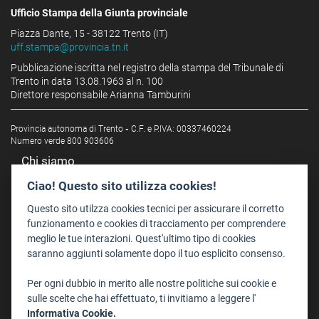
Ufficio Stampa della Giunta provinciale
Piazza Dante, 15 - 38122 Trento (IT)
uff.stampa@provincia.tn.it
Pubblicazione iscritta nel registro della stampa del Tribunale di
Trento in data 13.08.1963 al n. 100
Direttore responsabile Arianna Tamburini
Provincia autonoma di Trento
-
C.F. e P.IVA: 00337460224
Numero verde 800 903606
Chi siamo
Redazione
Ciao! Questo sito utilizza cookies!
Staff
Questo sito utilzza cookies tecnici per assicurare il corretto
Format - Centro Audiovisivi
funzionamento e cookies di tracciamento per comprendere
meglio le tue interazioni. Quest'ultimo tipo di cookies
Trentino Film Commission
saranno aggiunti solamente dopo il tuo esplicito consenso.
Contatti
Per ogni dubbio in merito alle nostre politiche sui cookie e
Dove Siamo
sulle scelte che hai effettuato, ti invitiamo a leggere l'
Struttura di riferimento
Informativa Cookie.