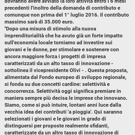
dovranno avere avviato la loro attività entro i 6 mesi
precedenti l'inoltro della domanda di contributo e
comunque non prima del 1° luglio 2016. Il contributo
massimo sarà di 35.000 euro.
"Dopo una misura di stimolo alla nuova
imprenditorialità che ha avuto già un forte impatto
sull'economia locale torniamo ad investire sui
giovani e le donne, per stimolare e sostenere con
ancora maggiore forza i progetti di impresa
caratterizzati da un alto tasso di innovazione -
sottolinea il vicepresidente Olivi - . Questa proposta,
alimentata dal Fondo europeo di sviluppo regionale,
si fonda su due concetti cardine: selettività e
concorrenza. Selettività oggi significa premiare in
maniera sempre più decisa le imprese che innovano.
Siamo, come si può intuire, lontani anni luce dalla
vecchia idea dei contributi 'a pioggia'. Qui saranno
selezionati i giovani e le giovani in grado di
distinguersi per proposte realmente sfidanti,
caratterizzate da un altro tasso di innovazione di