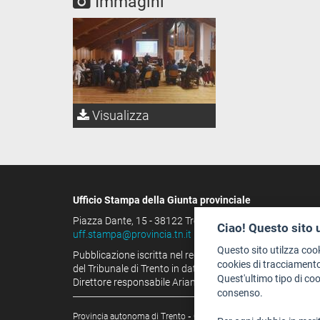
Immagini
Visualizza
Ufficio Stampa della Giunta provinciale
Piazza Dante, 15 - 38122 Trento (IT)
Ciao! Questo sito 
uff.stampa@provincia.tn.it
Questo sito utilzza coo
Pubblicazione iscritta nel registro della stampa
cookies di tracciamento
del Tribunale di Trento in data 13.08.1963 al n. 100
Quest'ultimo tipo di co
Direttore responsabile Arianna Tamburini
consenso.
Provincia autonoma di Trento
-
C.F. e P.IVA: 00337460224