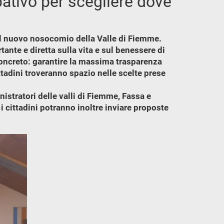
ativo per scegliere dove
re il nuovo nosocomio della Valle di Fiemme.
ante e diretta sulla vita e sul benessere di
oncreto: garantire la massima trasparenza
cittadini troveranno spazio nelle scelte prese
nistratori delle valli di Fiemme, Fassa e
 cittadini potranno inoltre inviare proposte