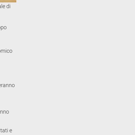
le di
opo
nomico
deranno
anno
tati e