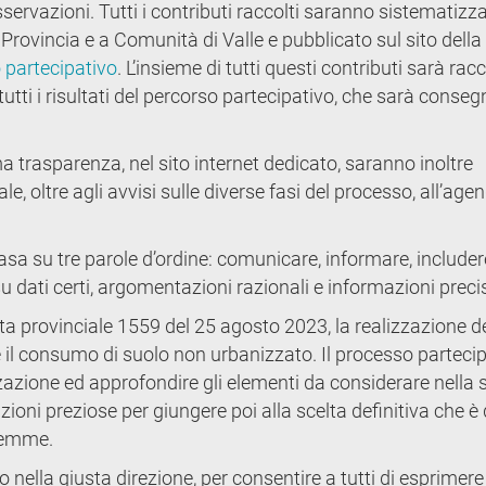
ervazioni. Tutti i contributi raccolti saranno sistematizza
ovincia e a Comunità di Valle e pubblicato sul sito della
 partecipativo
. L’insieme di tutti questi contributi sarà rac
utti i risultati del percorso partecipativo, che sarà conse
a trasparenza, nel sito internet dedicato, saranno inoltre
dale, oltre agli avvisi sulle diverse fasi del processo, all’age
basa su tre parole d’ordine: comunicare, informare, includer
 dati certi, argomentazioni razionali e informazioni preci
ta provinciale 1559 del 25 agosto 2023, la realizzazione de
le il consumo di suolo non urbanizzato. Il processo parteci
lizzazione ed approfondire gli elementi da considerare nella 
ioni preziose per giungere poi alla scelta definitiva che è 
Fiemme.
 nella giusta direzione, per consentire a tutti di esprimere 