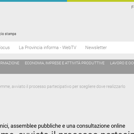
F
Focus
La Provincia informa - WebTV
Newsletter
ORMAZIONE
ECONOMIA, IMPRESE E ATTIVITÀ PRODUTTIVE
LAVORO E O
me, avviato il processo partecipativo per scegliere dove realizzarlo
cnici, assemblee pubbliche e una consultazione online