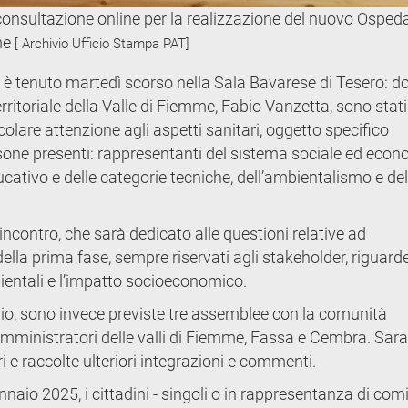
consultazione online per la realizzazione del nuovo Ospeda
me
[ Archivio Ufficio Stampa PAT]
 si è tenuto martedì scorso nella Sala Bavarese di Tesero: d
ritoriale della Valle di Fiemme, Fabio Vanzetta, sono stati
colare attenzione agli aspetti sanitari, oggetto specifico
ersone presenti: rappresentanti del sistema sociale ed eco
ucativo e delle categorie tecniche, dell’ambientalismo e del
contro, che sarà dedicato alle questioni relative ad
i della prima fase, sempre riservati agli stakeholder, riguar
mbientali e l’impatto socioeconomico.
aio, sono invece previste tre assemblee con la comunità
 amministratori delle valli di Fiemme, Fassa e Cembra. Sar
ori e raccolte ulteriori integrazioni e commenti.
nnaio 2025, i cittadini - singoli o in rappresentanza di comi