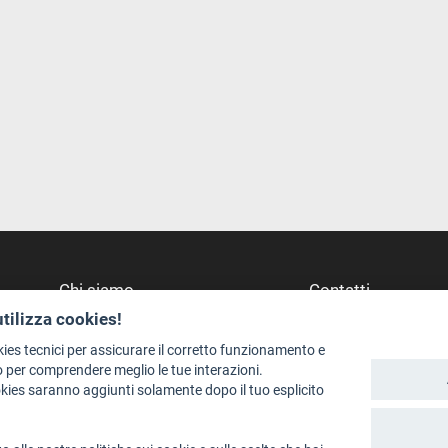
Chi siamo
Contatti
utilizza cookies!
Redazione
Dove Siamo
Staff
Struttura di riferime
kies tecnici per assicurare il corretto funzionamento e
 per comprendere meglio le tue interazioni.
Format - Centro Audiovisivi
Scrivici
okies saranno aggiunti solamente dopo il tuo esplicito
Trentino Film Commission