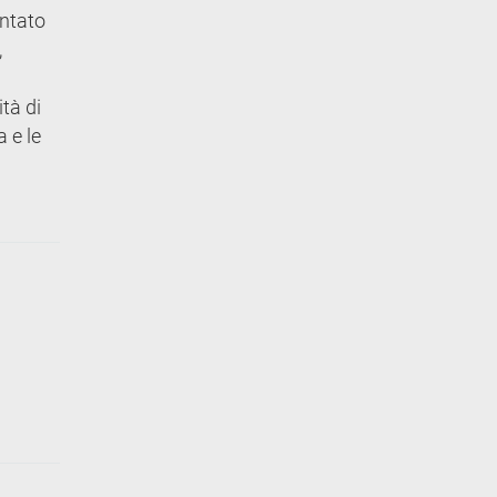
entato
,
tà di
 e le