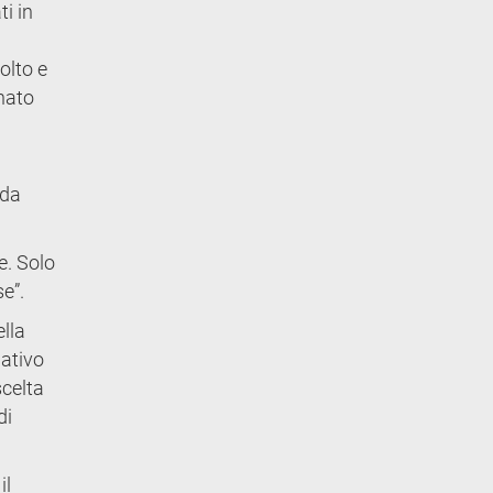
ti in
colto e
gnato
nda
e. Solo
se”.
lla
pativo
scelta
di
il