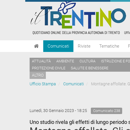
Comunicati
Riviste
Tematiche
ATTUALITÀ
AMBIENTE
CULTURA
ISTRUZIONE E F
PROTEZIONE CIVILE
SALUTE E BENESSERE
ALTRO
Ufficio Stampa
Comunicati
Montagne affollate. Gl
Lunedì, 30 Gennaio 2023 - 18:25
Comunicato 238
Uno studio rivela gli effetti di lungo period