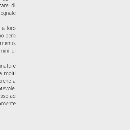
tare di
segnale
e a loro
no però
vimento,
mini di
inatore
a molti
erche a
otevole,
esso ad
iamente