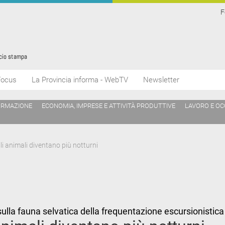
F
Focus
La Provincia informa - WebTV
Newsletter
ORMAZIONE
ECONOMIA, IMPRESE E ATTIVITÀ PRODUTTIVE
LAVORO E O
i animali diventano più notturni
o sulla fauna selvatica della frequentazione escursionisti