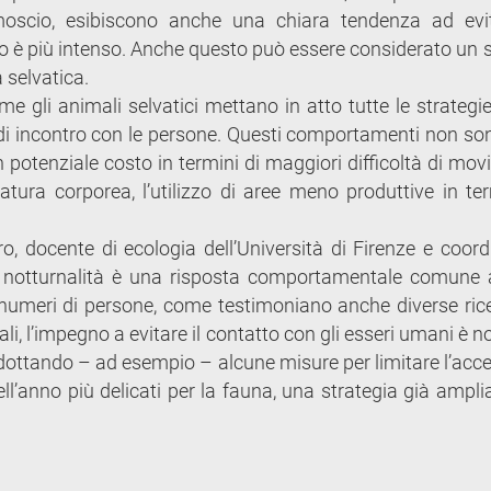
amoscio, esibiscono anche una chiara tendenza ad evi
no è più intenso. Anche questo può essere considerato un 
 selvatica.
me gli animali selvatici mettano in atto tutte le strategi
 di incontro con le persone. Questi comportamenti non so
un potenziale costo in termini di maggiori difficoltà di mo
tura corporea, l’utilizzo di aree meno produttive in ter
, docente di ecologia dell’Università di Firenze e coord
e notturnalità è una risposta comportamentale comune 
numeri di persone, come testimoniano anche diverse ric
ali, l’impegno a evitare il contatto con gli esseri umani è n
dottando – ad esempio – alcune misure per limitare l’acc
dell’anno più delicati per la fauna, una strategia già ampl