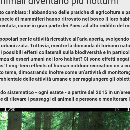
animali diventano più notturni
lto cambiato: l’abbandono delle pratiche di agricoltura e p
specie di mammiferi hanno ritrovato nel bosco il loro habi
mentata, come in gran parte dei Paesi ad alto reddito del 
opolari per le attività ricreative all’aria aperta, svolgendo
urbanizzata. Tuttavia, mentre la domanda di turismo natur
possibili effetti collaterali sulla biodiversità e in parti
enza di esseri umani nei loro habitat? Ci sono effetti nega
ins: Long-term effects of human outdoor recreation on a
o tema, dimostrando inoltre come un’attività di monitorag
ientale delle attività umane e per raggiungere gli obiettivi
do sistematico - ogni estate - a partire dal 2015 in un’are
e di rilevare i passaggi di animali e persone e monitorare l