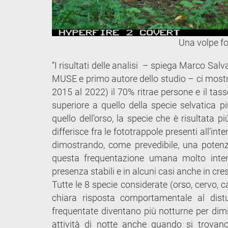
Una volpe fo
“I risultati delle analisi – spiega Marco Salv
MUSE e primo autore dello studio – ci mostran
2015 al 2022) il 70% ritrae persone e il tas
superiore a quello della specie selvatica pi
quello dell’orso, la specie che è risultata 
differisce fra le fototrappole presenti all’in
dimostrando, come prevedibile, una potenzi
questa frequentazione umana molto intens
presenza stabili e in alcuni casi anche in cre
Tutte le 8 specie considerate (orso, cervo, c
chiara risposta comportamentale al dist
frequentate diventano più notturne per dimin
attività di notte anche quando si trovano 