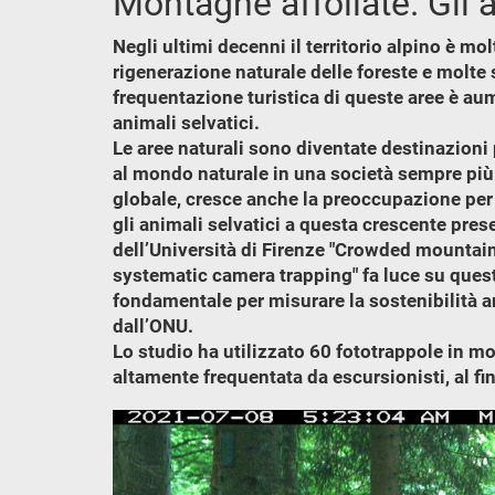
Montagne affollate. Gli 
Negli ultimi decenni il territorio alpino è mo
rigenerazione naturale delle foreste e molte 
frequentazione turistica di queste aree è au
animali selvatici.
Le aree naturali sono diventate destinazioni p
al mondo naturale in una società sempre più 
globale, cresce anche la preoccupazione per i 
gli animali selvatici a questa crescente pres
dell’Università di Firenze "Crowded mounta
systematic camera trapping" fa luce su quest
fondamentale per misurare la sostenibilità amb
dall’ONU.
Lo studio ha utilizzato 60 fototrappole in mo
altamente frequentata da escursionisti, al fin