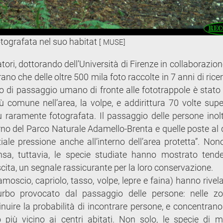
tografata nel suo habitat
[ MUSE]
atori, dottorando dell’Università di Firenze in collaborazion
o che delle oltre 500 mila foto raccolte in 7 anni di rice
so di passaggio umano di fronte alle fototrappole è stato 
ù comune nell’area, la volpe, e addirittura 70 volte supe
più raramente fotografata. Il passaggio delle persone inol
terno del Parco Naturale Adamello-Brenta e quelle poste al d
ale pressione anche all’interno dell’area protetta”. Non
a, tuttavia, le specie studiate hanno mostrato tend
scita, un segnale rassicurante per la loro conservazione.
amoscio, capriolo, tasso, volpe, lepre e faina) hanno rive
urbo provocato dal passaggio delle persone: nelle z
uire la probabilità di incontrare persone, e concentrano 
più vicino ai centri abitati. Non solo, le specie di m