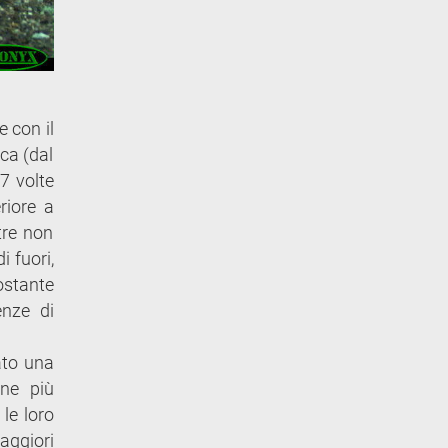
e con il
rca (dal
7 volte
riore a
tre non
i fuori,
ostante
enze di
lato una
one più
le loro
aggiori