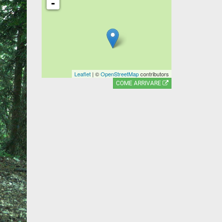
-
Leaflet
| ©
OpenStreetMap
contributors
COME ARRIVARE