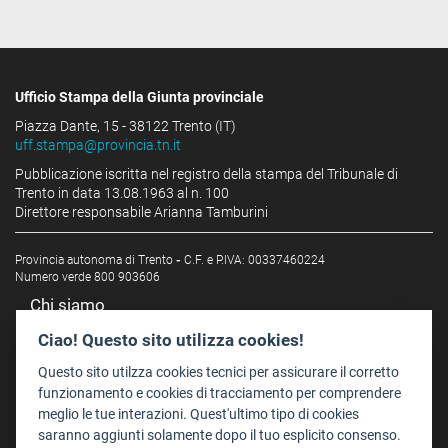
Ufficio Stampa della Giunta provinciale
Piazza Dante, 15 - 38122 Trento (IT)
uff.stampa@provincia.tn.it
Pubblicazione iscritta nel registro della stampa del Tribunale di
Trento in data 13.08.1963 al n. 100
Direttore responsabile Arianna Tamburini
Provincia autonoma di Trento
-
C.F. e P.IVA: 00337460224
Numero verde 800 903606
Chi siamo
Redazione
Ciao! Questo sito utilizza cookies!
Staff
Questo sito utilzza cookies tecnici per assicurare il corretto
Format - Centro Audiovisivi
funzionamento e cookies di tracciamento per comprendere
meglio le tue interazioni. Quest'ultimo tipo di cookies
Trentino Film Commission
saranno aggiunti solamente dopo il tuo esplicito consenso.