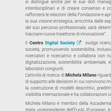
si distingue anche per le sue doti manage
interdisciplinari e di creare consenso e c
rafforzerà le relazioni della Fondazione e ap
la sua visione strategica, arricchita dalle esp
del suo percorso professionale, sarà determ
tracciare nuove traiettorie di innovazione”.
Il
Centro
Digital Society
svolge ricerca
società, promuovendo sostenibilità, inclusivi
ricercatori e ricercatrici e collabora con
digitalizzazione, sostenibilità ambientale
laboratori congiunti.
L’attività di ricerca di
Michela Milano
riguarda
di supporto alle decisioni in cui convivono 
la costruzione di modelli descrittivi, predit
visibilità internazionale e ha collaborazioni co
Michela Milano è membro della Accademia d
stata vicepresidente dell’EurAI (European As