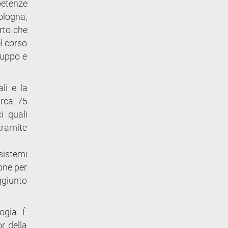
petenze
ologna,
erto che
el corso
luppo e
ali e la
circa 75
i quali
tramite
 sistemi
one per
aggiunto
ogia. È
r della