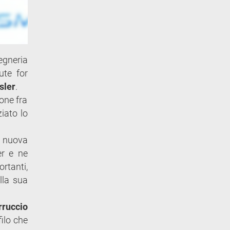
egneria
ute for
sler
.
one fra
ziato lo
a nuova
er e ne
ortanti,
lla sua
rruccio
filo che