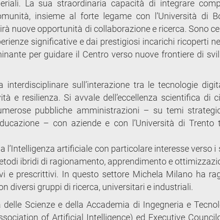
riali. La sua straordinaria capacità di integrare com
omunità, insieme al forte legame con l’Università di B
rirà nuove opportunità di collaborazione e ricerca. Sono c
erienze significative e dai prestigiosi incarichi ricoperti n
inante per guidare il Centro verso nuove frontiere di svi
 interdisciplinare sull’interazione tra le tecnologie digit
tà e resilienza. Si avvale dell’eccellenza scientifica di 
 numerose pubbliche amministrazioni – su temi strategic
, educazione – con aziende e con l’Università di Trento 
 l’Intelligenza artificiale con particolare interesse verso i
metodi ibridi di ragionamento, apprendimento e ottimizzazi
tivi e prescrittivi. In questo settore Michela Milano ha r
n diversi gruppi di ricerca, universitari e industriali.
elle Scienze e della Accademia di Ingegneria e Tecnol
sociation of Artificial Intelligence) ed Executive Councilo