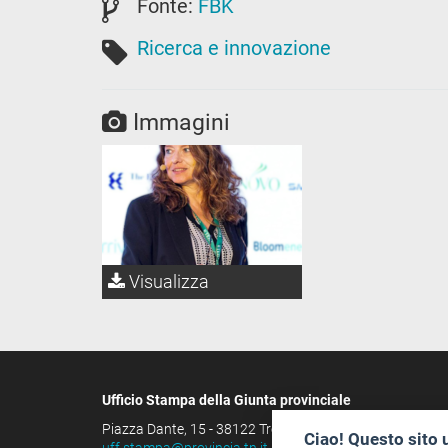
Fonte:
FBK
Ricerca e innovazione
Immagini
Visualizza
Ufficio Stampa della Giunta provinciale
Piazza Dante, 15 - 38122 Trento (IT)
Ciao! Questo sito 
uff.stampa@provincia.tn.it