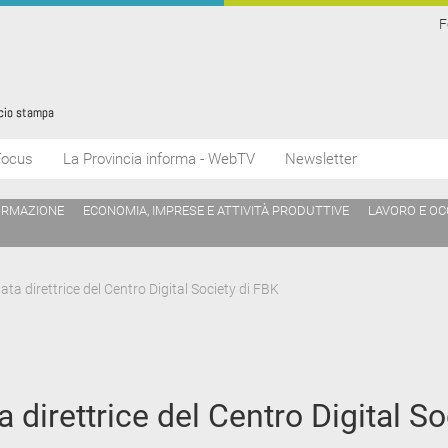
F
Focus
La Provincia informa - WebTV
Newsletter
ORMAZIONE
ECONOMIA, IMPRESE E ATTIVITÀ PRODUTTIVE
LAVORO E O
a direttrice del Centro Digital Society di FBK
direttrice del Centro Digital So