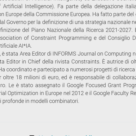
tificial Intelligence). Fa parte della delegazione itali
zon Europe della Commissione Europea. Ha fatto parte del
i dal Governo per la definizione di una strategia nazionale 
efinizione del Piano Nazionale della Ricerca 2021-2027. 
ociation of Constraint Programming e del Consiglio Di
ificiale AI*IA.
, è stata Area Editor di INFORMS Journal on Computing ne
 Editor in Chief della rivista Constraints. È autrice di o
 Ha coordinato e partecipato a numerosi progetti di ricerca 
 oltre 18 milioni di euro, ed è responsabile di collaboraz
euro. Le è stato assegnato il Google Focused Grant Pro
l Optimization in Europe nel 2012 e il Google Faculty R
i profonde in modelli combinatori.