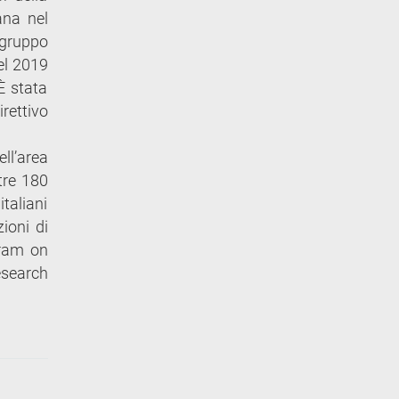
ana nel
 gruppo
nel 2019
È stata
rettivo
ll’area
ltre 180
italiani
ioni di
gram on
esearch