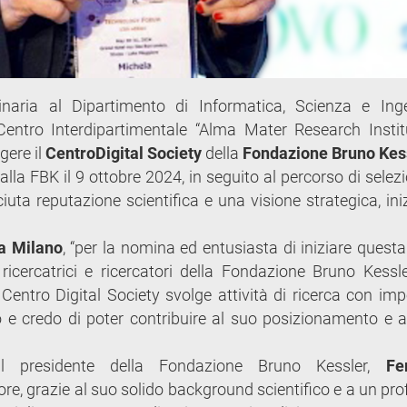
inaria al Dipartimento di Informatica, Scienza e Ing
l Centro Interdipartimentale “Alma Mater Research Instit
gere il
Centro
Digital Society
della
Fondazione Bruno Kes
la FBK il 9 ottobre 2024, in seguito al percorso di selezi
iuta reputazione scientifica e una visione strategica, ini
a Milano
, “per la nomina ed entusiasta di iniziare quest
icercatrici e ricercatori della Fondazione Bruno Kessl
l Centro Digital Society svolge attività di ricerca con imp
ero e credo di poter contribuire al suo posizionamento e a
 il presidente della Fondazione Bruno Kessler,
Fe
ore, grazie al suo solido background scientifico e a un pro