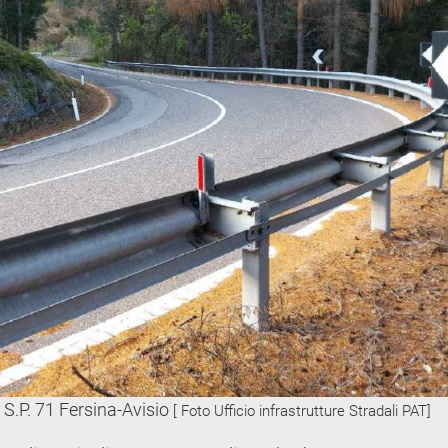
a S.P. 71 Fersina-Avisio
[ Foto Ufficio infrastrutture Stradali PAT]