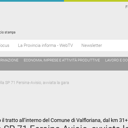
F
Focus
La Provincia informa - WebTV
Newsletter
ORMAZIONE
ECONOMIA, IMPRESE E ATTIVITÀ PRODUTTIVE
LAVORO E O
la SP 71 Fersina-Avisio, avviata la gara
no il tratto all’interno del Comune di Valfloriana, dal km 