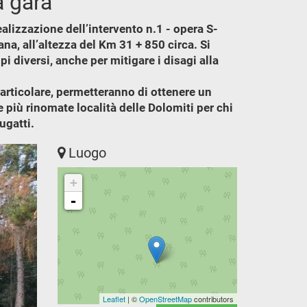
a gara
realizzazione dell’intervento n.1 - opera S-
ana, all’altezza del Km 31 + 850 circa. Si
i diversi, anche per mitigare i disagi alla
particolare, permetteranno di ottenere un
e più rinomate località delle Dolomiti per chi
ugatti.
Luogo
+
-
Leaflet
| ©
OpenStreetMap
contributors