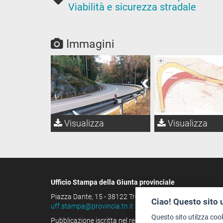
Viabilità e sicurezza stradale
Immagini
Visualizza
Visualizza
Ufficio Stampa della Giunta provinciale
Piazza Dante, 15 - 38122 Trento (IT)
Ciao! Questo sito 
uff.stampa@provincia.tn.it
Questo sito utilzza coo
Pubblicazione iscritta nel registro della stampa