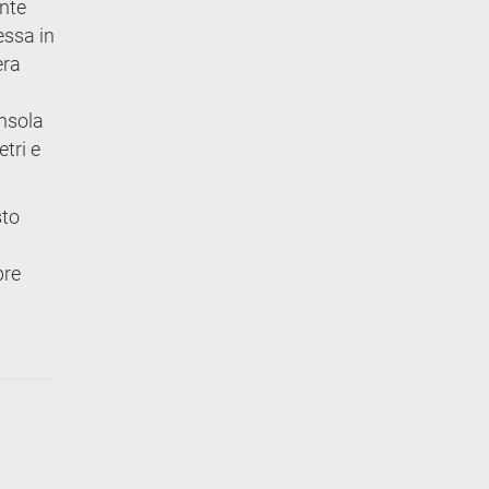
onte
essa in
era
ensola
tri e
sto
i
bre