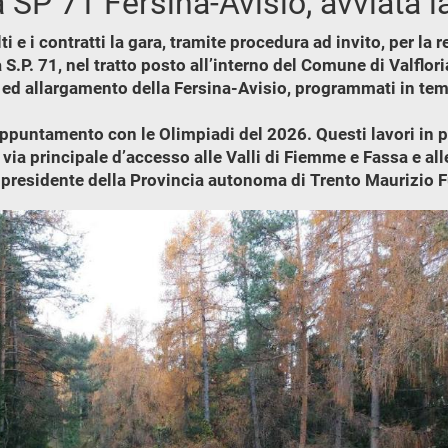
 SP 71 Fersina-Avisio, avviata l
i e i contratti la gara, tramite procedura ad invito, per la 
S.P. 71, nel tratto posto all’interno del Comune di Valflori
ica ed allargamento della Fersina-Avisio, programmati in temp
’appuntamento con le Olimpiadi del 2026. Questi lavori in 
 via principale d’accesso alle Valli di Fiemme e Fassa e all
l presidente della Provincia autonoma di Trento Maurizio F