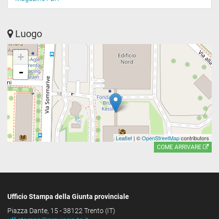
Luogo
+
-
Leaflet
| ©
OpenStreetMap
contributors
COME ARRIVARE
Ufficio Stampa della Giunta provinciale
Piazza Dante, 15 - 38122 Trento (IT)