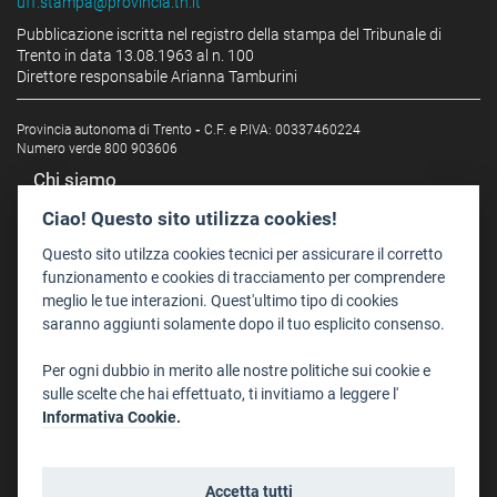
uff.stampa@provincia.tn.it
Pubblicazione iscritta nel registro della stampa del Tribunale di
Trento in data 13.08.1963 al n. 100
Direttore responsabile Arianna Tamburini
Provincia autonoma di Trento
-
C.F. e P.IVA: 00337460224
Numero verde 800 903606
Chi siamo
Redazione
Ciao! Questo sito utilizza cookies!
Staff
Questo sito utilzza cookies tecnici per assicurare il corretto
Format - Centro Audiovisivi
funzionamento e cookies di tracciamento per comprendere
meglio le tue interazioni. Quest'ultimo tipo di cookies
Trentino Film Commission
saranno aggiunti solamente dopo il tuo esplicito consenso.
Contatti
Per ogni dubbio in merito alle nostre politiche sui cookie e
Dove Siamo
sulle scelte che hai effettuato, ti invitiamo a leggere l'
Struttura di riferimento
Informativa Cookie.
Scrivici
Informazioni legali
Accetta tutti