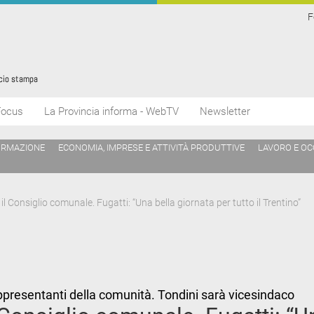
F
Focus
La Provincia informa - WebTV
Newsletter
ORMAZIONE
ECONOMIA, IMPRESE E ATTIVITÀ PRODUTTIVE
LAVORO E O
l Consiglio comunale. Fugatti: “Una bella giornata per tutto il Trentino”
appresentanti della comunità. Tondini sarà vicesindaco