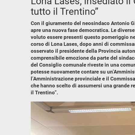
Lona Lases, insediato il
tutto il Trentino”
Con il giuramento del neosindaco Antonio Giac
apre una nuova fase democratica. Le diverse an
voluto essere presenti questo pomeriggio nel
corso di Lona Lases, dopo anni di commissar
osservato il presidente della Provincia auto
comprensibile emozione da parte del sindaco
del Consiglio comunale riveste in una comun
potesse nuovamente contare su un’Amminist
l’Amministrazione provinciale e il Commiss
che hanno scelto di assumersi una grande res
il Trentino”.