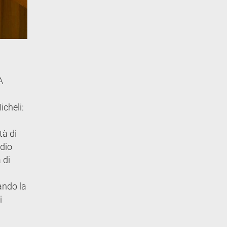
A
icheli:
tà di
udio
 di
ando la
i