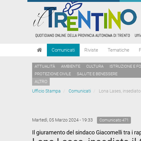
Comunicati
Riviste
Tematiche
ATTUALITÀ
AMBIENTE
CULTURA
ISTRUZIONE E F
PROTEZIONE CIVILE
SALUTE E BENESSERE
ALTRO
Ufficio Stampa
Comunicati
Lona Lases, insediato i
Martedì, 05 Marzo 2024 - 19:33
Comunicato 471
Il giuramento del sindaco Giacomelli tra i r