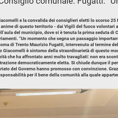
 Consiglio comunale. Fugatti: “U
omelli e la convalida dei consiglieri eletti lo scorso 25 
ime di questo territorio - dai Vigili del fuoco volontari ag
l’aula del municipio, dove si è tenuta la prima seduta di
iamenti. “Un momento che segna un passaggio importante n
noma di Trento Maurizio Fugatti, intervenuto al termine de
 Giacomelli è sintomo della straordinarietà di questo mo
ità che ha affrontato anni molto travagliati: non era sco
razione democraticamente eletta. Si chiude dunque il p
ariato del Governo hanno promosso con convinzione. Graz
ponsabilità per il bene della comunità alla quale apparte