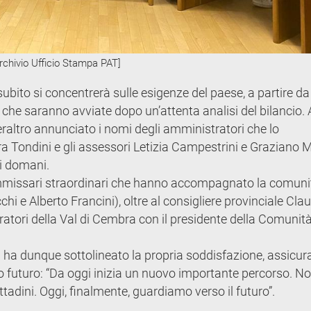
Archivio Ufficio Stampa PAT]
ubito si concentrerà sulle esigenze del paese, a partire da
e che saranno avviate dopo un’attenta analisi del bilancio. 
eraltro annunciato i nomi degli amministratori che lo
a Tondini e gli assessori Letizia Campestrini e Graziano M
di domani.
e commissari straordinari che hanno accompagnato la comuni
i e Alberto Francini), oltre al consigliere provinciale Cla
tori della Val di Cembra con il presidente della Comunità
i ha dunque sottolineato la propria soddisfazione, assicur
o futuro: “Da oggi inizia un nuovo importante percorso. No
ttadini. Oggi, finalmente, guardiamo verso il futuro”.