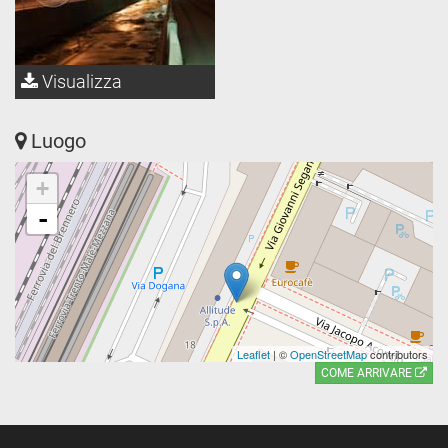
Visualizza
Luogo
+
-
Leaflet
| ©
OpenStreetMap
contributors
COME ARRIVARE