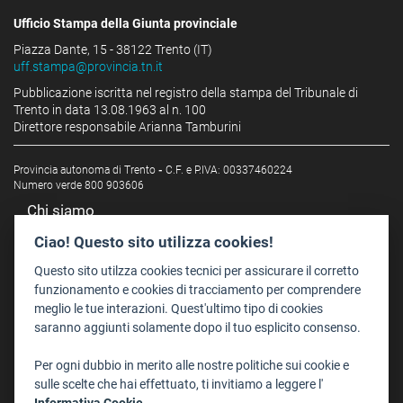
Ufficio Stampa della Giunta provinciale
Piazza Dante, 15 - 38122 Trento (IT)
uff.stampa@provincia.tn.it
Pubblicazione iscritta nel registro della stampa del Tribunale di
Trento in data 13.08.1963 al n. 100
Direttore responsabile Arianna Tamburini
Provincia autonoma di Trento
-
C.F. e P.IVA: 00337460224
Numero verde 800 903606
Chi siamo
Redazione
Ciao! Questo sito utilizza cookies!
Staff
Questo sito utilzza cookies tecnici per assicurare il corretto
Format - Centro Audiovisivi
funzionamento e cookies di tracciamento per comprendere
meglio le tue interazioni. Quest'ultimo tipo di cookies
Trentino Film Commission
saranno aggiunti solamente dopo il tuo esplicito consenso.
Contatti
Per ogni dubbio in merito alle nostre politiche sui cookie e
Dove Siamo
sulle scelte che hai effettuato, ti invitiamo a leggere l'
Struttura di riferimento