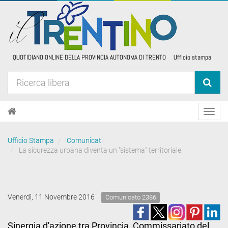
Toggl
navig
Ufficio Stampa
Comunicati
La sicurezza urbana diventa un "sistema" territoriale
Venerdì, 11 Novembre 2016
Comunicato 2386
Sinergia d'azione tra Provincia, Commissariato del