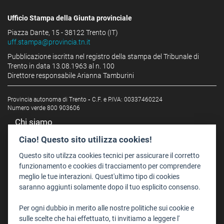
Ufficio Stampa della Giunta provinciale
Piazza Dante, 15 - 38122 Trento (IT)
uff.stampa@provincia.tn.it
Pubblicazione iscritta nel registro della stampa del Tribunale di
Trento in data 13.08.1963 al n. 100
Direttore responsabile Arianna Tamburini
Provincia autonoma di Trento
-
C.F. e P.IVA: 00337460224
Numero verde 800 903606
Chi siamo
Redazione
Ciao! Questo sito utilizza cookies!
Staff
Questo sito utilzza cookies tecnici per assicurare il corretto
Format - Centro Audiovisivi
funzionamento e cookies di tracciamento per comprendere
meglio le tue interazioni. Quest'ultimo tipo di cookies
Trentino Film Commission
saranno aggiunti solamente dopo il tuo esplicito consenso.
Contatti
Per ogni dubbio in merito alle nostre politiche sui cookie e
Dove Siamo
sulle scelte che hai effettuato, ti invitiamo a leggere l'