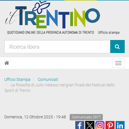
Toggl
navig
Ufficio Stampa
Comunicati
La filosofia di Julio Velasco nel gran finale del Festival dello
Sport di Trento
Domenica, 12 Ottobre 2025 - 19:48
Comunicato 2977