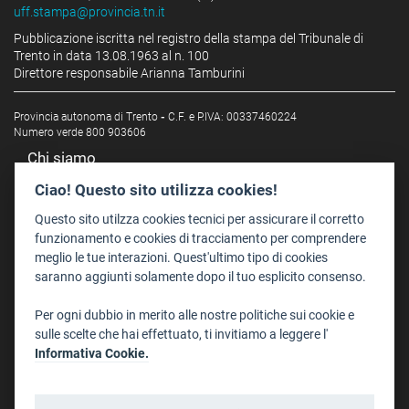
uff.stampa@provincia.tn.it
Pubblicazione iscritta nel registro della stampa del Tribunale di
Trento in data 13.08.1963 al n. 100
Direttore responsabile Arianna Tamburini
Provincia autonoma di Trento
-
C.F. e P.IVA: 00337460224
Numero verde 800 903606
Chi siamo
Redazione
Ciao! Questo sito utilizza cookies!
Staff
Questo sito utilzza cookies tecnici per assicurare il corretto
Format - Centro Audiovisivi
funzionamento e cookies di tracciamento per comprendere
meglio le tue interazioni. Quest'ultimo tipo di cookies
Trentino Film Commission
saranno aggiunti solamente dopo il tuo esplicito consenso.
Contatti
Per ogni dubbio in merito alle nostre politiche sui cookie e
Dove Siamo
sulle scelte che hai effettuato, ti invitiamo a leggere l'
Struttura di riferimento
Informativa Cookie.
Scrivici
Informazioni legali