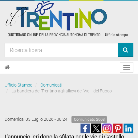
Toggl
navig
Ufficio Stampa
Comunicati
La bandiera del Trentino agli allievi dei Vigili del Fuoco
Domenica, 05 Luglio 2026 - 08:24
Comunicato 2003
L'annuncio ieri dopo la sfilata per le vie di Castello