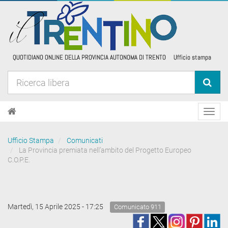
Toggl
navig
Ufficio Stampa
Comunicati
La Provincia premiata nell’ambito del Progetto Europeo
C.O.P.E.
Martedì, 15 Aprile 2025 - 17:25
Comunicato 911