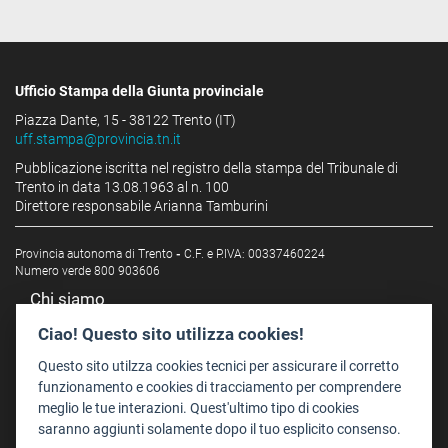
Ufficio Stampa della Giunta provinciale
Piazza Dante, 15 - 38122 Trento (IT)
uff.stampa@provincia.tn.it
Pubblicazione iscritta nel registro della stampa del Tribunale di
Trento in data 13.08.1963 al n. 100
Direttore responsabile Arianna Tamburini
Provincia autonoma di Trento
-
C.F. e P.IVA: 00337460224
Numero verde 800 903606
Chi siamo
Redazione
Ciao! Questo sito utilizza cookies!
Staff
Questo sito utilzza cookies tecnici per assicurare il corretto
Format - Centro Audiovisivi
funzionamento e cookies di tracciamento per comprendere
meglio le tue interazioni. Quest'ultimo tipo di cookies
Trentino Film Commission
saranno aggiunti solamente dopo il tuo esplicito consenso.
Contatti