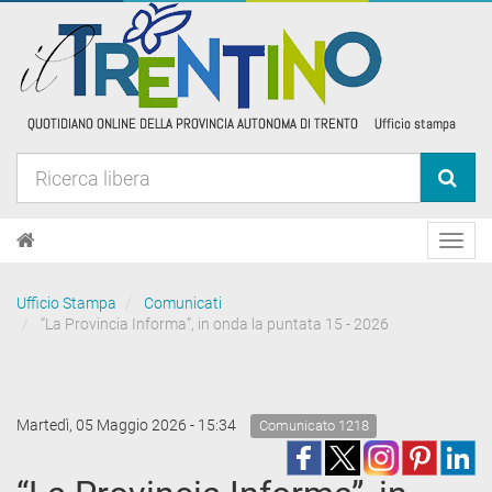
Toggl
navig
Ufficio Stampa
Comunicati
“La Provincia Informa”, in onda la puntata 15 - 2026
Martedì, 05 Maggio 2026 - 15:34
Comunicato 1218