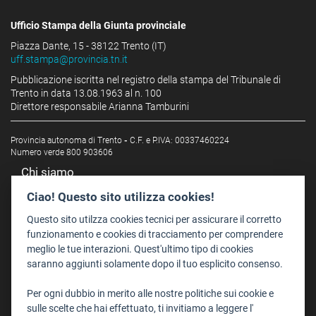
Ufficio Stampa della Giunta provinciale
Piazza Dante, 15 - 38122 Trento (IT)
uff.stampa@provincia.tn.it
Pubblicazione iscritta nel registro della stampa del Tribunale di
Trento in data 13.08.1963 al n. 100
Direttore responsabile Arianna Tamburini
Provincia autonoma di Trento
-
C.F. e P.IVA: 00337460224
Numero verde 800 903606
Chi siamo
Redazione
Ciao! Questo sito utilizza cookies!
Staff
Questo sito utilzza cookies tecnici per assicurare il corretto
Format - Centro Audiovisivi
funzionamento e cookies di tracciamento per comprendere
meglio le tue interazioni. Quest'ultimo tipo di cookies
Trentino Film Commission
saranno aggiunti solamente dopo il tuo esplicito consenso.
Contatti
Per ogni dubbio in merito alle nostre politiche sui cookie e
Dove Siamo
sulle scelte che hai effettuato, ti invitiamo a leggere l'