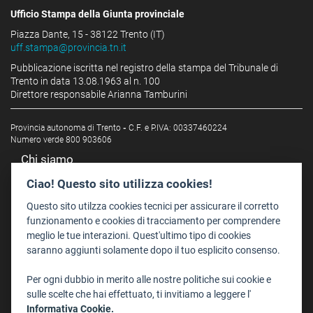
Ufficio Stampa della Giunta provinciale
Piazza Dante, 15 - 38122 Trento (IT)
uff.stampa@provincia.tn.it
Pubblicazione iscritta nel registro della stampa del Tribunale di
Trento in data 13.08.1963 al n. 100
Direttore responsabile Arianna Tamburini
Provincia autonoma di Trento
-
C.F. e P.IVA: 00337460224
Numero verde 800 903606
Chi siamo
Redazione
Ciao! Questo sito utilizza cookies!
Staff
Questo sito utilzza cookies tecnici per assicurare il corretto
Format - Centro Audiovisivi
funzionamento e cookies di tracciamento per comprendere
meglio le tue interazioni. Quest'ultimo tipo di cookies
Trentino Film Commission
saranno aggiunti solamente dopo il tuo esplicito consenso.
Contatti
Per ogni dubbio in merito alle nostre politiche sui cookie e
Dove Siamo
sulle scelte che hai effettuato, ti invitiamo a leggere l'
Struttura di riferimento
Informativa Cookie.