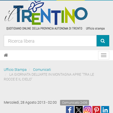
Toggl
navig
Ufficio Stampa
Comunicati
LA GIORNATA DELL'ARTE IN MONTAGNA APRE "TRA LE
ROCCE E IL CIELO"
Mercoledì, 28 Agosto 2013 - 02:00
Comunicato 2436