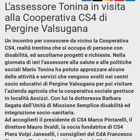
L’assessore Tonina in visita
alla Cooperativa CS4 di
Pergine Valsugana
Un incontro per conoscere da vicino la Cooperativa
CS4, realtà trentina che si occupa di persone con
disabilità, ed ascoltarne progetti e richieste. Nella
giornata di ieri l'assessore alla salute e alle politiche
sociali Mario Tonina ha potuto apprezzare alcune
delle attività e servizi che vengono svolti nei centri
socio educativi di Pergine Valsugana per poi visitare
l’azienda agricola che la cooperativa sociale gestisce
in località Assizzi. Con lui la dottoressa Barbara
Segata dell’Unità di Missione Semplice disabilità ed
integrazione socio-sanitaria.
Ad accoglierli il presidente di CS4 Marco Pintarelli, il
direttore Mauro Svaldi, la socia fondatrice di CS4
Piera Volpi Janeselli, i consiglieri del CdA Francesco