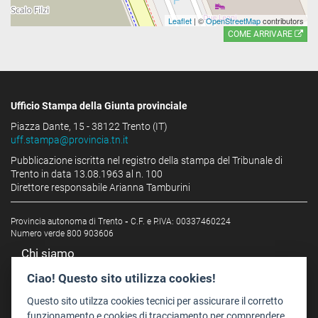
Leaflet
| ©
OpenStreetMap
contributors
COME ARRIVARE
Ufficio Stampa della Giunta provinciale
Piazza Dante, 15 - 38122 Trento (IT)
uff.stampa@provincia.tn.it
Pubblicazione iscritta nel registro della stampa del Tribunale di
Trento in data 13.08.1963 al n. 100
Direttore responsabile Arianna Tamburini
Provincia autonoma di Trento
-
C.F. e P.IVA: 00337460224
Numero verde 800 903606
Chi siamo
Redazione
Ciao! Questo sito utilizza cookies!
Staff
Questo sito utilzza cookies tecnici per assicurare il corretto
Format - Centro Audiovisivi
funzionamento e cookies di tracciamento per comprendere