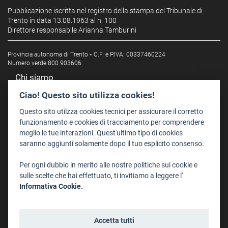
Pubblicazione iscritta nel registro della stampa del Tribunale di
Trento in data 13.08.1963 al n. 100
Direttore responsabile Arianna Tamburini
Provincia autonoma di Trento
-
C.F. e P.IVA: 00337460224
Numero verde 800 903606
Chi siamo
Redazione
Ciao! Questo sito utilizza cookies!
Staff
Questo sito utilzza cookies tecnici per assicurare il corretto
Format - Centro Audiovisivi
funzionamento e cookies di tracciamento per comprendere
meglio le tue interazioni. Quest'ultimo tipo di cookies
Trentino Film Commission
saranno aggiunti solamente dopo il tuo esplicito consenso.
Contatti
Per ogni dubbio in merito alle nostre politiche sui cookie e
Dove Siamo
sulle scelte che hai effettuato, ti invitiamo a leggere l'
Struttura di riferimento
Informativa Cookie.
Scrivici
Informazioni legali
Accetta tutti