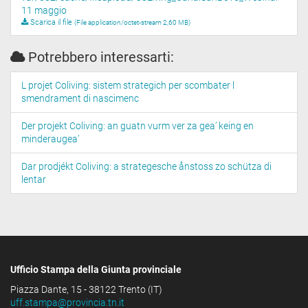
11 maggio
Scarica il file
(File application/octet-stream 2,60 MB)
Potrebbero interessarti:
L projet Coliving: sistem strategich per scombater l
smendrament di nascimenc
Der projekt Coliving: an guatn vurm ver za gea’ keing en
minderaugea’
Dar prodjékt Coliving: a strategesche ånstoss zo schütza di
lentar
Ufficio Stampa della Giunta provinciale
Piazza Dante, 15 - 38122 Trento (IT)
uff.stampa@provincia.tn.it