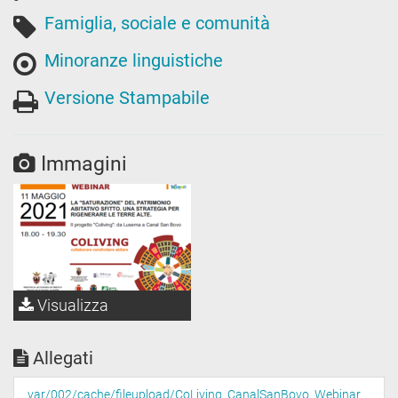
Famiglia, sociale e comunità
Minoranze linguistiche
Versione Stampabile
Immagini
Visualizza
Allegati
var/002/cache/fileupload/CoLiving_CanalSanBovo_Webinar