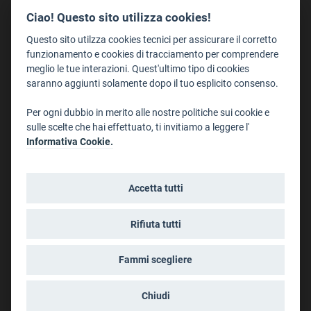
Redazione
Ciao! Questo sito utilizza cookies!
Staff
Questo sito utilzza cookies tecnici per assicurare il corretto
Format - Centro Audiovisivi
funzionamento e cookies di tracciamento per comprendere
meglio le tue interazioni. Quest'ultimo tipo di cookies
Trentino Film Commission
saranno aggiunti solamente dopo il tuo esplicito consenso.
Contatti
Per ogni dubbio in merito alle nostre politiche sui cookie e
Dove Siamo
sulle scelte che hai effettuato, ti invitiamo a leggere l'
Struttura di riferimento
Informativa Cookie.
Scrivici
Informazioni legali
Accetta tutti
Note legali
Privacy
Rifiuta tutti
Informativa privacy riprese conferenze
Social media policy
Fammi scegliere
Info cookies
Dichiarazione di accessibilità
Chiudi