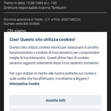
Trento in data 13.08.1963 al n. 100
Direttore responsabile Arianna Tamburini
Provincia autonoma di Trento
-
C.F. e P.IVA: 00337460224
Numero verde 800 903606
Chi siamo
Redazione
Ciao! Questo sito utilizza cookies!
Staff
Questo sito utilzza cookies tecnici per assicurare il corretto
Format - Centro Audiovisivi
funzionamento e cookies di tracciamento per comprendere
meglio le tue interazioni. Quest'ultimo tipo di cookies
Trentino Film Commission
saranno aggiunti solamente dopo il tuo esplicito consenso.
Contatti
Per ogni dubbio in merito alle nostre politiche sui cookie e
Dove Siamo
sulle scelte che hai effettuato, ti invitiamo a leggere l'
Struttura di riferimento
Informativa Cookie.
Scrivici
Informazioni legali
Accetta tutti
Note legali
Privacy