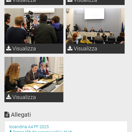
Visualizza
Visualizza
Visualizza
Allegati
locandina A4 FF 2025
Scarica il file
(File application/pdf 711,50 kB)