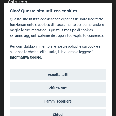
Chi siamo
Redazione
Ciao! Questo sito utilizza cookies!
Staff
Questo sito utilzza cookies tecnici per assicurare il corretto
Format - Centro Audiovisivi
funzionamento e cookies di tracciamento per comprendere
meglio le tue interazioni. Quest'ultimo tipo di cookies
Trentino Film Commission
saranno aggiunti solamente dopo il tuo esplicito consenso.
Contatti
Per ogni dubbio in merito alle nostre politiche sui cookie e
Dove Siamo
sulle scelte che hai effettuato, ti invitiamo a leggere l'
Struttura di riferimento
Informativa Cookie.
Scrivici
Informazioni legali
Accetta tutti
Note legali
Privacy
Rifiuta tutti
Informativa privacy riprese conferenze
Social media policy
Fammi scegliere
Info cookies
Dichiarazione di accessibilità
Chiudi