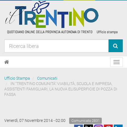
Toggl
navig
Ufficio Stampa
Comunicati
IN "TRENTINO COMUNITÀ":VIABILITÀ, SCUOLA E IMPRESA,
ASSISTENTI FAMIGLIARI, LA NUOVA ELISUPERFICIE DI POZZA DI
FASSA
Venerdì, 07 Novembre 2014 - 02:00
Comunicato 2831