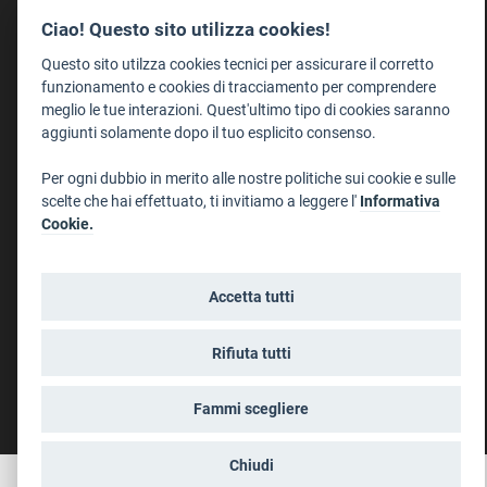
Format - Centro Audiovisivi
Ciao! Questo sito utilizza cookies!
Trentino Film Commission
Questo sito utilzza cookies tecnici per assicurare il corretto
Contatti
funzionamento e cookies di tracciamento per comprendere
Dove Siamo
meglio le tue interazioni. Quest'ultimo tipo di cookies saranno
aggiunti solamente dopo il tuo esplicito consenso.
Struttura di riferimento
Scrivici
Per ogni dubbio in merito alle nostre politiche sui cookie e sulle
scelte che hai effettuato, ti invitiamo a leggere l'
Informativa
Informazioni legali
Cookie.
Note legali
Privacy
Accetta tutti
Informativa privacy riprese conferenze
Social media policy
Rifiuta tutti
Info cookies
Dichiarazione di accessibilità
Fammi scegliere
Chiudi