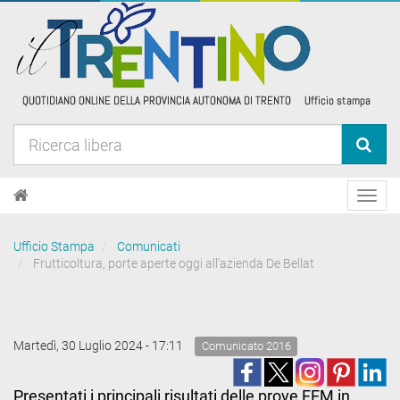
Toggl
navig
Ufficio Stampa
Comunicati
Frutticoltura, porte aperte oggi all’azienda De Bellat
Martedì, 30 Luglio 2024 - 17:11
Comunicato 2016
Presentati i principali risultati delle prove FEM in