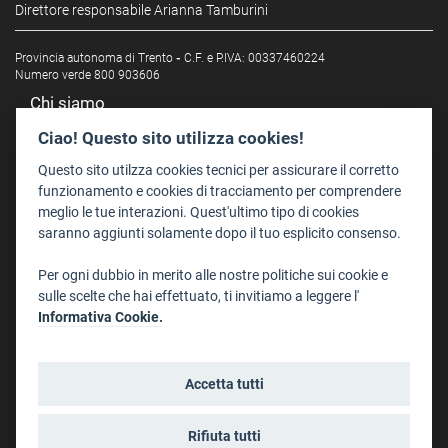
Direttore responsabile Arianna Tamburini
Provincia autonoma di Trento
-
C.F. e P.IVA: 00337460224
Numero verde 800 903606
Chi siamo
Redazione
Ciao! Questo sito utilizza cookies!
Staff
Questo sito utilzza cookies tecnici per assicurare il corretto
Format - Centro Audiovisivi
funzionamento e cookies di tracciamento per comprendere
meglio le tue interazioni. Quest'ultimo tipo di cookies
Trentino Film Commission
saranno aggiunti solamente dopo il tuo esplicito consenso.
Contatti
Per ogni dubbio in merito alle nostre politiche sui cookie e
Dove Siamo
sulle scelte che hai effettuato, ti invitiamo a leggere l'
Struttura di riferimento
Informativa Cookie.
Scrivici
Informazioni legali
Accetta tutti
Note legali
Privacy
Rifiuta tutti