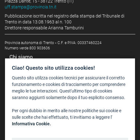
Piazza Dante, 15 - 38122 Trento (IT)
uff.stampa@provincia.tn.it
Pubblicazione iscritta nel registro della stampa del Tribunale di
Trento in data 13.08.1963 al n. 100
Direttore responsabile Arianna Tamburini
Provincia autonoma di Trento
-
C.F. e P.IVA: 00337460224
Numero verde 800 903606
Chi siamo
Redazione
Ciao! Questo sito utilizza cookies!
Staff
Questo sito utilzza cookies tecnici per assicurare il corretto
Format - Centro Audiovisivi
funzionamento e cookies di tracciamento per comprendere
meglio le tue interazioni. Quest'ultimo tipo di cookies
Trentino Film Commission
saranno aggiunti solamente dopo il tuo esplicito consenso.
Contatti
Per ogni dubbio in merito alle nostre politiche sui cookie e
Dove Siamo
sulle scelte che hai effettuato, ti invitiamo a leggere l'
Struttura di riferimento
Informativa Cookie.
Scrivici
Informazioni legali