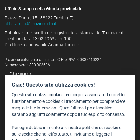
Ufficio Stampa della Giunta provinciale
Piazza Dante, 15 - 38122 Trento (IT)
uff.stampa@provincia.tn.it
Pubblicazione iscritta nel registro della stampa del Tribunale di
Trento in data 13.08.1963 al n. 100
Direttore responsabile Arianna Tamburini
Provincia autonoma di Trento
-
C.F. e P.IVA: 00337460224
Numero verde 800 903606
Chi siamo
Redazione
Ciao! Questo sito utilizza cookies!
Staff
Questo sito utilzza cookies tecnici per assicurare il corretto
Format - Centro Audiovisivi
funzionamento e cookies di tracciamento per comprendere
meglio le tue interazioni. Quest'ultimo tipo di cookies
Trentino Film Commission
saranno aggiunti solamente dopo il tuo esplicito consenso.
Contatti
Per ogni dubbio in merito alle nostre politiche sui cookie e
Dove Siamo
sulle scelte che hai effettuato, ti invitiamo a leggere l'
Struttura di riferimento