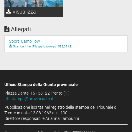
Visualizza
Allegati
Sport_Camp_low
Scarica il file
(File application/pdf 532,09 kB)
Ufficio Stampa della Giunta provinciale
Piazza Dante, 15 - 38122 Trento (IT)
uff.stampa@provincia.tn.it
Pubblicazione iscritta nel registro della stampa del Tribunale di
Trento in data 13.08.1963 al n. 100
Direttore responsabile Arianna Tamburini