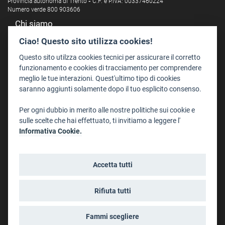
Provincia autonoma di Trento
-
C.F. e P.IVA: 00337460224
Numero verde 800 903606
Chi siamo
Redazione
Ciao! Questo sito utilizza cookies!
Staff
Questo sito utilzza cookies tecnici per assicurare il corretto
Format - Centro Audiovisivi
funzionamento e cookies di tracciamento per comprendere
meglio le tue interazioni. Quest'ultimo tipo di cookies
Trentino Film Commission
saranno aggiunti solamente dopo il tuo esplicito consenso.
Contatti
Per ogni dubbio in merito alle nostre politiche sui cookie e
Dove Siamo
sulle scelte che hai effettuato, ti invitiamo a leggere l'
Struttura di riferimento
Informativa Cookie.
Scrivici
Informazioni legali
Accetta tutti
Note legali
Privacy
Rifiuta tutti
Informativa privacy riprese conferenze
Social media policy
Fammi scegliere