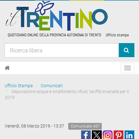
Toggl
navig
Ufficio Stampa
Comunicati
Depurazione acque e smaltimento rifiuti, tariffe invariate per il
2019
Venerdì, 08 Marzo 2019 - 13:37
Comunicato 457