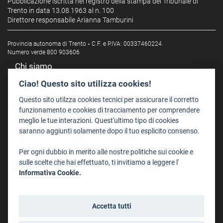
Pubblicazione iscritta nel registro della stampa del Tribunale di
Trento in data 13.08.1963 al n. 100
Direttore responsabile Arianna Tamburini
Provincia autonoma di Trento
-
C.F. e P.IVA: 00337460224
Numero verde 800 903606
Chi siamo
Redazione
Ciao! Questo sito utilizza cookies!
Staff
Questo sito utilzza cookies tecnici per assicurare il corretto
Format - Centro Audiovisivi
funzionamento e cookies di tracciamento per comprendere
meglio le tue interazioni. Quest'ultimo tipo di cookies
Trentino Film Commission
saranno aggiunti solamente dopo il tuo esplicito consenso.
Contatti
Per ogni dubbio in merito alle nostre politiche sui cookie e
Dove Siamo
sulle scelte che hai effettuato, ti invitiamo a leggere l'
Struttura di riferimento
Informativa Cookie.
Scrivici
Informazioni legali
Accetta tutti
Note legali