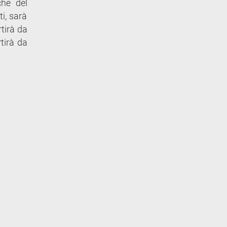
che del
i, sarà
rtirà da
tirà da