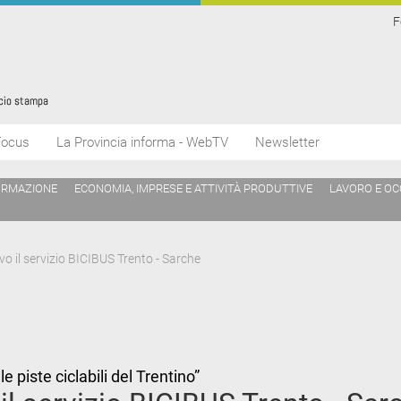
F
Focus
La Provincia informa - WebTV
Newsletter
ORMAZIONE
ECONOMIA, IMPRESE E ATTIVITÀ PRODUTTIVE
LAVORO E O
o il servizio BICIBUS Trento - Sarche
 piste ciclabili del Trentino”