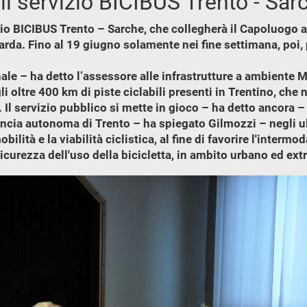
il servizio BICIBUS Trento - Sar
io BICIBUS Trento – Sarche, che collegherà il Capoluogo ai
Garda. Fino al 19 giugno solamente nei fine settimana, poi, p
gnale – ha detto l’assessore alle infrastrutture a ambiente
i oltre 400 km di piste ciclabili presenti in Trentino, c
i. Il servizio pubblico si mette in gioco – ha detto ancora
ovincia autonoma di Trento – ha spiegato Gilmozzi – negli ul
ità e la viabilità ciclistica, al fine di favorire l'intermoda
 sicurezza dell'uso della bicicletta, in ambito urbano ed ext