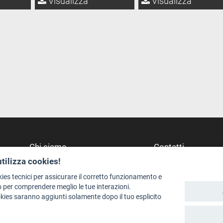
Visualizza
Visualizza
Chi siamo
Contatti
utilizza cookies!
Redazione
Dove Siamo
Staff
Struttura di riferime
kies tecnici per assicurare il corretto funzionamento e
 per comprendere meglio le tue interazioni.
Format - Centro Audiovisivi
Scrivici
okies saranno aggiunti solamente dopo il tuo esplicito
Trentino Film Commission