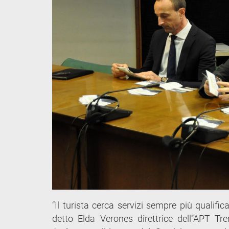
“Il turista cerca servizi sempre più qualifica
detto Elda Verones direttrice dell’’APT T