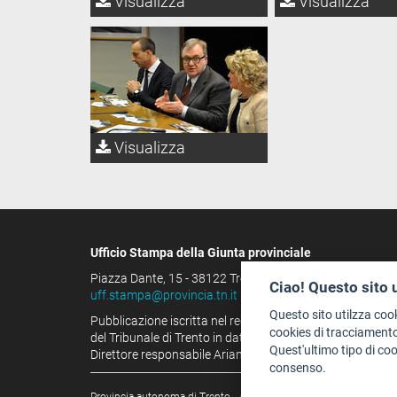
Visualizza
Visualizza
Visualizza
Ufficio Stampa della Giunta provinciale
Piazza Dante, 15 - 38122 Trento (IT)
Ciao! Questo sito 
uff.stampa@provincia.tn.it
Questo sito utilzza coo
Pubblicazione iscritta nel registro della stampa
cookies di tracciamento
del Tribunale di Trento in data 13.08.1963 al n. 100
Quest'ultimo tipo di co
Direttore responsabile Arianna Tamburini
consenso.