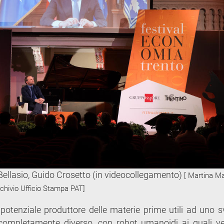
e Bellasio, Guido Crosetto (in videocollegamento)
[ Martina Ma
chivio Ufficio Stampa PAT]
 potenziale produttore delle materie prime utili ad uno s
 completamente diverso, con robot umanoidi ai quali v