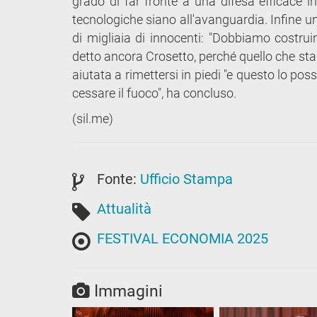
grado di far fronte a una difesa efficace i
tecnologiche siano all'avanguardia. Infine u
di migliaia di innocenti: "Dobbiamo costrui
detto ancora Crosetto, perché quello che sta
aiutata a rimettersi in piedi "e questo lo po
cessare il fuoco", ha concluso.
(sil.me)
Fonte:
Ufficio Stampa
Attualità
FESTIVAL ECONOMIA 2025
Immagini