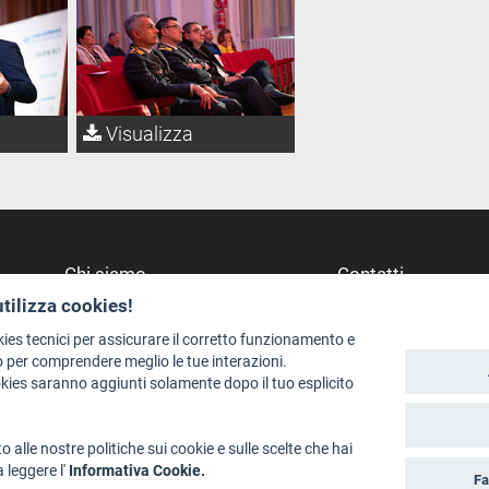
Visualizza
Chi siamo
Contatti
utilizza cookies!
Redazione
Dove Siamo
Staff
Struttura di riferime
kies tecnici per assicurare il corretto funzionamento e
 per comprendere meglio le tue interazioni.
Format - Centro Audiovisivi
Scrivici
okies saranno aggiunti solamente dopo il tuo esplicito
Trentino Film Commission
o alle nostre politiche sui cookie e sulle scelte che hai
a leggere l'
Informativa Cookie.
Fa