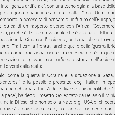
i intelligenza artificiale", con una tecnologia alla base dell
e provengono quasi interamente dalla Cina. Una man
comporta la necessità di pensare a un futuro dell'Europa, 
l'ottica di un rapporto diverso con l'Africa. "Governare
za, perché è il sistema valoriale che è alla base dell'inte
apposizione la Cina con l'occidente, un tema che ci trove
istro. Tra i temi affrontati, anche quello della "guerra ibri
uerra come tradizionalmente la conosciamo: è la guerr
nerazioni di giovani con un'idea distorta dell'occiden
i diversi dalla realtà.
aldi come la guerra in Ucraina e la situazione a Gaza,
volenterosi" e la possibile presenza degli italiani in ope
che richiama all'unità delle diverse visioni politiche: "
la pace", ha detto Crosetto. Sollecitato da Bellasio il Min
ti nella Difesa, che non solo la Nato o gli USA ci chieder
i troverà a dover accrescere, in quanto al momento non 