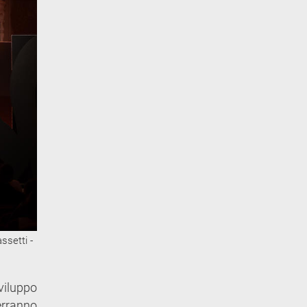
ssetti -
viluppo
erranno