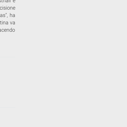
riali e
cisione
as", ha
tina va
 facendo