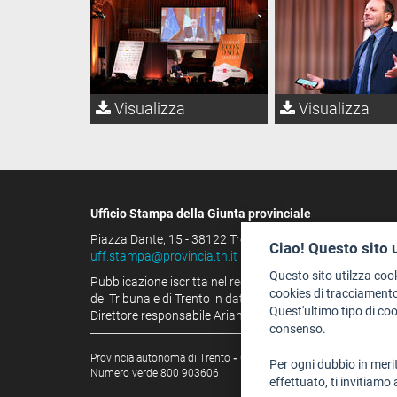
Visualizza
Visualizza
Ufficio Stampa della Giunta provinciale
Piazza Dante, 15 - 38122 Trento (IT)
Ciao! Questo sito 
uff.stampa@provincia.tn.it
Questo sito utilzza coo
Pubblicazione iscritta nel registro della stampa
cookies di tracciamento
del Tribunale di Trento in data 13.08.1963 al n. 100
Quest'ultimo tipo di co
Direttore responsabile Arianna Tamburini
consenso.
Provincia autonoma di Trento
-
C.F. e P.IVA: 00337460224
Per ogni dubbio in merit
Numero verde 800 903606
effettuato, ti invitiamo 