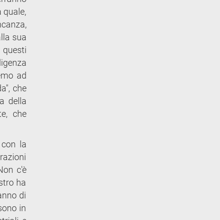
a quale,
canza,
alla sua
 questi
lligenza
remo ad
da", che
a della
te, che
 con la
razioni
Non c'è
istro ha
anno di
sono in