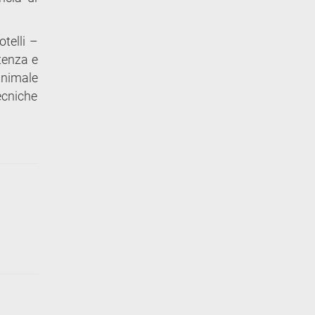
telli –
tenza e
animale
ecniche