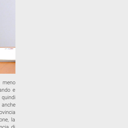
re meno
zando e
 quindi
è anche
ovincia
one, la
ncia di