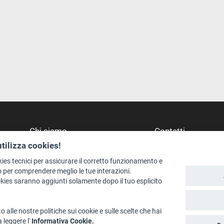
Chi siamo
Contatti
utilizza cookies!
Redazione
Dove Siamo
Staff
Struttura di riferime
kies tecnici per assicurare il corretto funzionamento e
 per comprendere meglio le tue interazioni.
Format - Centro Audiovisivi
Scrivici
okies saranno aggiunti solamente dopo il tuo esplicito
Trentino Film Commission
o alle nostre politiche sui cookie e sulle scelte che hai
a leggere l'
Informativa Cookie.