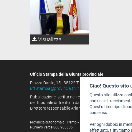
Visualizza
Ufficio Stampa della Giunta provinciale
Piazza Dante, 15 - 38122 Trento (IT)
Ciao! Questo sito 
uff.stampa@provincia.tn.it
Questo sito utilzza coo
Pubblicazione iscritta nel registro della stampa
cookies di tracciamento
del Tribunale di Trento in data 13.08.1963 al n. 100
Quest'ultimo tipo di co
Direttore responsabile Arianna Tamburini
consenso.
Provincia autonoma di Trento
-
C.F. e P.IVA: 00337460224
Per ogni dubbio in merit
Numero verde 800 903606
effettuato, ti invitiamo 