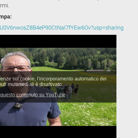
armi.
ampa:
/1FZqU0V6nwosZ8B4eP90CtNaI7fYEw6Ov?usp=sharing