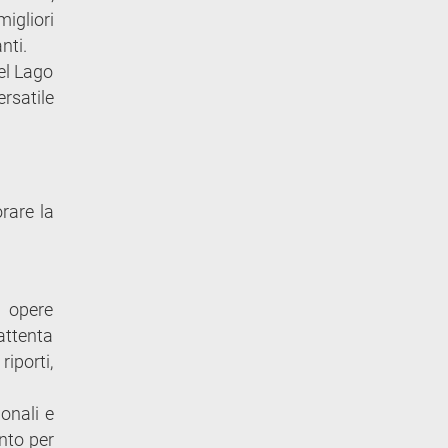
igliori
nti.
del Lago
rsatile
rare la
e opere
attenta
iporti,
onali e
nto per