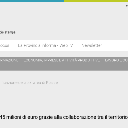
F
Focus
La Provincia informa - WebTV
Newsletter
ORMAZIONE
ECONOMIA, IMPRESE E ATTIVITÀ PRODUTTIVE
LAVORO E O
lificazione della ski area di Piazze
5 milioni di euro grazie alla collaborazione tra il territo