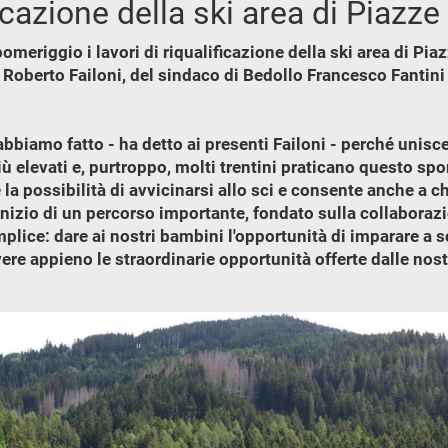
ficazione della ski area di Piazze
meriggio i lavori di riqualificazione della ski area di Pia
mo Roberto Failoni, del sindaco di Bedollo Francesco Fantin
bbiamo fatto - ha detto ai presenti Failoni - perché unisce
iù elevati e, purtroppo, molti trentini praticano questo s
 la possibilità di avvicinarsi allo sci e consente anche a c
inizio di un percorso importante, fondato sulla collaboraz
lice: dare ai nostri bambini l'opportunità di imparare a sc
vere appieno le straordinarie opportunità offerte dalle n