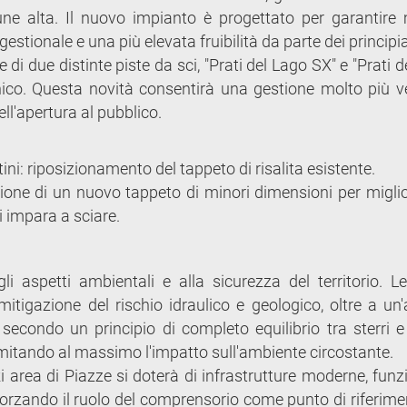
 alta. Il nuovo impianto è progettato per garantire m
estionale e una più elevata fruibilità da parte dei principia
 di due distinte piste da sci, "Prati del Lago SX" e "Prati 
unico. Questa novità consentirà una gestione molto più ve
ell'apertura al pubblico.
tini: riposizionamento del tappeto di risalita esistente.
ione di un nuovo tappeto di minori dimensioni per miglio
i impara a sciare.
li aspetti ambientali e alla sicurezza del territorio. L
mitigazione del rischio idraulico e geologico, oltre a un'
secondo un principio di completo equilibrio tra sterri e r
limitando al massimo l'impatto sull'ambiente circostante.
i area di Piazze si doterà di infrastrutture moderne, funzi
afforzando il ruolo del comprensorio come punto di riferime