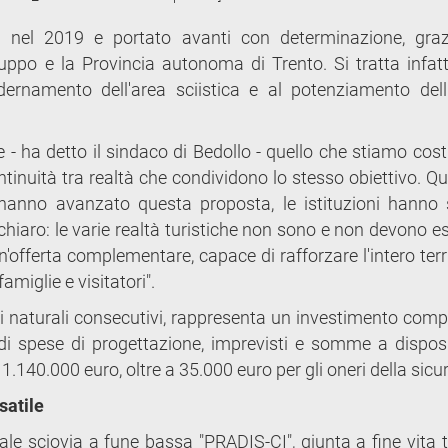
 nel 2019 e portato avanti con determinazione, graz
viluppo e la Provincia autonoma di Trento. Si tratta infatt
dernamento dell'area sciistica e al potenziamento dell'
- ha detto il sindaco di Bedollo - quello che stiamo cos
tinuità tra realtà che condividono lo stesso obiettivo. Qu
e hanno avanzato questa proposta, le istituzioni hanno
hiaro: le varie realtà turistiche non sono e non devono es
'offerta complementare, capace di rafforzare l'intero terri
amiglie e visitatori".
orni naturali consecutivi, rappresenta un investimento comp
 di spese di progettazione, imprevisti e somme a disposi
.140.000 euro, oltre a 35.000 euro per gli oneri della sicu
satile
uale sciovia a fune bassa "PRADIS-CI", giunta a fine vita 