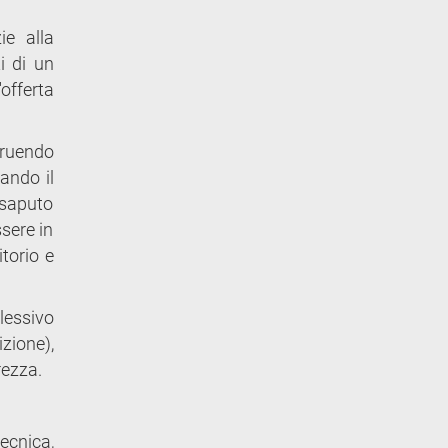
ie alla
i di un
offerta
truendo
ando il
 saputo
sere in
torio e
lessivo
zione),
rezza.
tecnica,