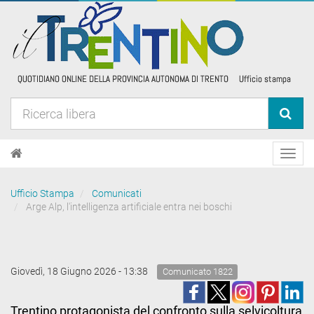
Toggl
navig
Ufficio Stampa
Comunicati
Arge Alp, l'intelligenza artificiale entra nei boschi
Giovedì, 18 Giugno 2026 - 13:38
Comunicato 1822
Trentino protagonista del confronto sulla selvicoltura