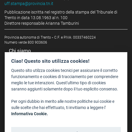
uff.stampa@provincia.tn.it
Pubblicazione iscritta nel registro della stampa del Tribunale di
Trento in data 13.08.1963 al n. 100
Direttore responsabile Arianna Tamburini
Provincia autonoma di Trento
-
C.F. e P.IVA: 00337460224
Numero verde 800 903606
Chi siamo
Redazione
Ciao! Questo sito utilizza cookies!
Staff
Questo sito utilzza cookies tecnici per assicurare il corretto
Format - Centro Audiovisivi
funzionamento e cookies di tracciamento per comprendere
meglio le tue interazioni. Quest'ultimo tipo di cookies
Trentino Film Commission
saranno aggiunti solamente dopo il tuo esplicito consenso.
Contatti
Per ogni dubbio in merito alle nostre politiche sui cookie e
Dove Siamo
sulle scelte che hai effettuato, ti invitiamo a leggere l'
Struttura di riferimento
Informativa Cookie.
Scrivici
Informazioni legali