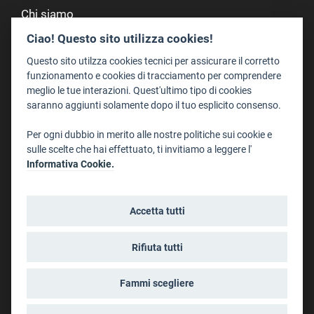
Chi siamo
Redazione
Ciao! Questo sito utilizza cookies!
Staff
Questo sito utilzza cookies tecnici per assicurare il corretto
Format - Centro Audiovisivi
funzionamento e cookies di tracciamento per comprendere
meglio le tue interazioni. Quest'ultimo tipo di cookies
Trentino Film Commission
saranno aggiunti solamente dopo il tuo esplicito consenso.
Contatti
Per ogni dubbio in merito alle nostre politiche sui cookie e
Dove Siamo
sulle scelte che hai effettuato, ti invitiamo a leggere l'
Struttura di riferimento
Informativa Cookie.
Scrivici
Informazioni legali
Accetta tutti
Note legali
Privacy
Rifiuta tutti
Informativa privacy riprese conferenze
Social media policy
Fammi scegliere
Info cookies