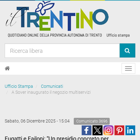
Toggl
navig
Ufficio Stampa
Comunicati
A Sover inaugurato il negozio multiservizi
Sabato, 06 Dicembre 2025 - 15:04
Comunicato 3696
Fugatti e Failoni: “Un presidio concreto per