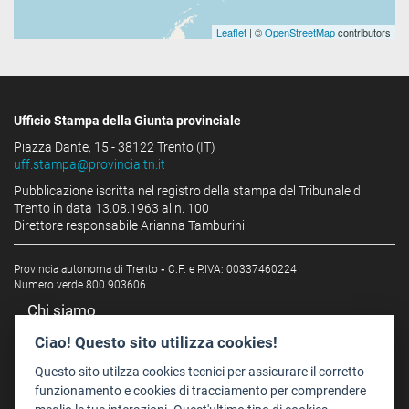
Leaflet
| ©
OpenStreetMap
contributors
Ufficio Stampa della Giunta provinciale
Piazza Dante, 15 - 38122 Trento (IT)
uff.stampa@provincia.tn.it
Pubblicazione iscritta nel registro della stampa del Tribunale di
Trento in data 13.08.1963 al n. 100
Direttore responsabile Arianna Tamburini
Provincia autonoma di Trento
-
C.F. e P.IVA: 00337460224
Numero verde 800 903606
Chi siamo
Redazione
Ciao! Questo sito utilizza cookies!
Staff
Questo sito utilzza cookies tecnici per assicurare il corretto
Format - Centro Audiovisivi
funzionamento e cookies di tracciamento per comprendere