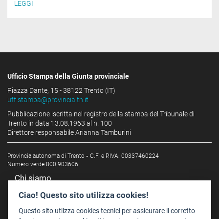
LEGGI
Ufficio Stampa della Giunta provinciale
Piazza Dante, 15 - 38122 Trento (IT)
uff.stampa@provincia.tn.it
Pubblicazione iscritta nel registro della stampa del Tribunale di
Trento in data 13.08.1963 al n. 100
Direttore responsabile Arianna Tamburini
Provincia autonoma di Trento
-
C.F. e P.IVA: 00337460224
Numero verde 800 903606
Chi siamo
Redazione
Ciao! Questo sito utilizza cookies!
Staff
Questo sito utilzza cookies tecnici per assicurare il corretto