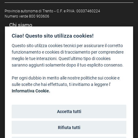
Provincia autonoma di Trento
-
C.F. e P.IVA: 00337460224
Numero verde 800 903606
Chi siamo
Redazione
Ciao! Questo sito utilizza cookies!
Staff
Questo sito utilzza cookies tecnici per assicurare il corretto
Format - Centro Audiovisivi
funzionamento e cookies di tracciamento per comprendere
meglio le tue interazioni. Quest'ultimo tipo di cookies
Trentino Film Commission
saranno aggiunti solamente dopo il tuo esplicito consenso.
Contatti
Per ogni dubbio in merito alle nostre politiche sui cookie e
Dove Siamo
sulle scelte che hai effettuato, ti invitiamo a leggere l'
Struttura di riferimento
Informativa Cookie.
Scrivici
Informazioni legali
Accetta tutti
Note legali
Privacy
Rifiuta tutti
Informativa privacy riprese conferenze