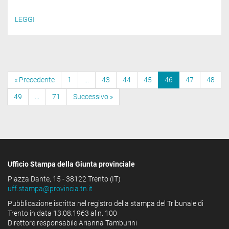
LEGGI
« Precedente
1
...
43
44
45
46
47
48
49
...
71
Successivo »
Ufficio Stampa della Giunta provinciale
Piazza Dante, 15 - 38122 Trento (IT)
uff.stampa@provincia.tn.it
Pubblicazione iscritta nel registro della stampa del Tribunale di
Trento in data 13.08.1963 al n. 100
Direttore responsabile Arianna Tamburini