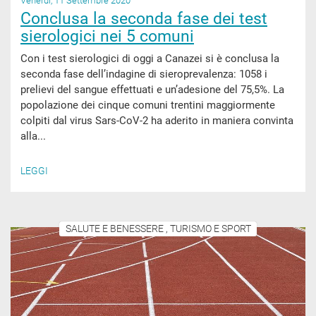
Venerdì, 11 Settembre 2020
Conclusa la seconda fase dei test
sierologici nei 5 comuni
Con i test sierologici di oggi a Canazei si è conclusa la
seconda fase dell’indagine di sieroprevalenza: 1058 i
prelievi del sangue effettuati e un’adesione del 75,5%. La
popolazione dei cinque comuni trentini maggiormente
colpiti dal virus Sars-CoV-2 ha aderito in maniera convinta
alla...
LEGGI
SALUTE E BENESSERE , TURISMO E SPORT