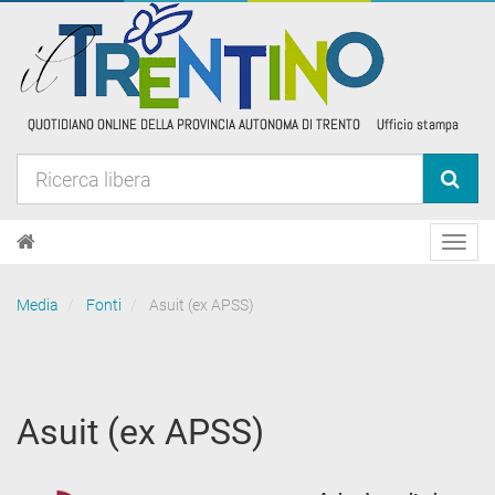
Toggl
navig
Media
Fonti
Asuit (ex APSS)
Asuit (ex APSS)