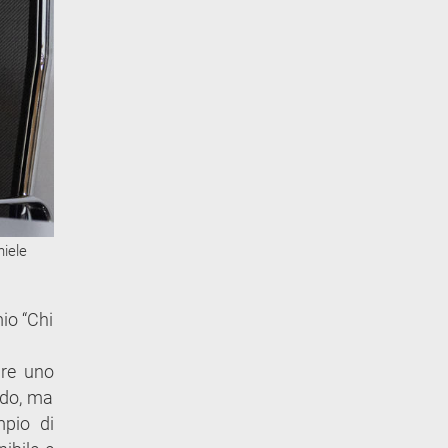
niele
io “Chi
are uno
rdo, ma
mpio di