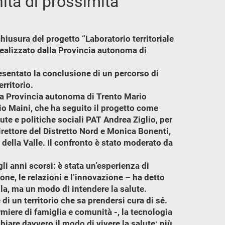
nità di prossimità
chiusura del progetto “Laboratorio territoriale
 realizzato dalla Provincia autonoma di
resentato la conclusione di un percorso di
rritorio.
ella Provincia autonoma di Trento Mario
io Maini, che ha seguito il progetto come
alute e politiche sociali PAT Andrea Ziglio, per
irettore del Distretto Nord e Monica Bonenti,
i della Valle. Il confronto è stato moderato da
i anni scorsi: è stata un’esperienza di
ne, le relazioni e l’innovazione – ha detto
ola, ma un modo di intendere la salute.
e di un territorio che sa prendersi cura di sé.
rmiere di famiglia e comunità -, la tecnologia
biare davvero il modo di vivere la salute: più