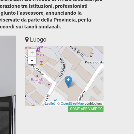
orazione tra istituzioni, professionisti
ggiunto l’assessore, annunciando la
servate da parte della Provincia, per la
ccordi sui tavoli sindacali.
Luogo
+
-
Leaflet
| ©
OpenStreetMap
contributors
COME ARRIVARE