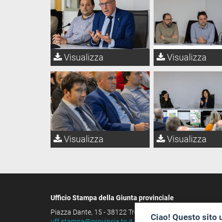
Visualizza
Visualizza
Visualizza
Visualizza
Ufficio Stampa della Giunta provinciale
Piazza Dante, 15 - 38122 Trento (IT)
Ciao! Questo sito 
uff.stampa@provincia.tn.it