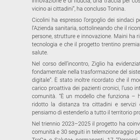
innovazione e di fiducia, una traccia per co
vicino ai cittadini”, ha concluso Tonina.
Cicolini ha espresso l’orgoglio dei sindaci p
l’Azienda sanitaria, sottolineando che il ri
persone, strutture e innovazione. Maini ha r
tecnologia e che il progetto trentino premia
salute.
Nel corso dell’incontro, Ziglio ha evidenzi
fondamentale nella trasformazione del siste
digitale”. È stato inoltre ricordato che il mo
carico proattiva dei pazienti cronici, l’uso in
comunità. “È un modello che funziona – ha 
ridotto la distanza tra cittadini e serviz
pensiamo di estenderlo a tutto il territorio p
Nel triennio 2023–2025 il progetto ha coinvol
comunità e 30 seguiti in telemonitoraggio pe
TreC+ e Salute+ permanenti, 17 “Percorsi d