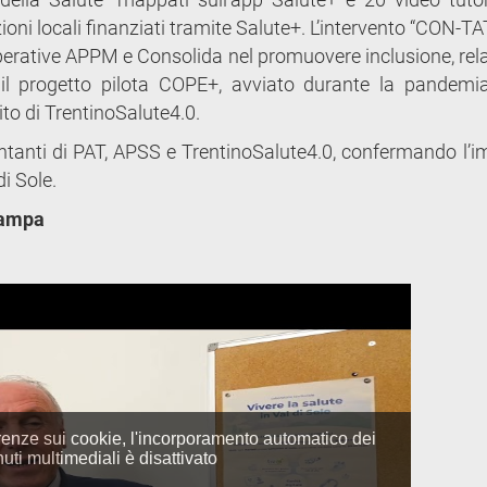
azioni locali finanziati tramite Salute+. L’intervento “CON-T
operative APPM e Consolida nel promuovere inclusione, rela
il progetto pilota COPE+, avviato durante la pandemia
to di TrentinoSalute4.0.
ntanti di PAT, APSS e TrentinoSalute4.0, confermando l’
di Sole.
Stampa