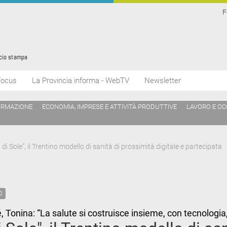
F
Focus
La Provincia informa - WebTV
Newsletter
ORMAZIONE
ECONOMIA, IMPRESE E ATTIVITÀ PRODUTTIVE
LAVORO E O
 di Sole", il Trentino modello di sanità di prossimità digitale e partecipata
0
lé, Tonina: “La salute si costruisce insieme, con tecnologi