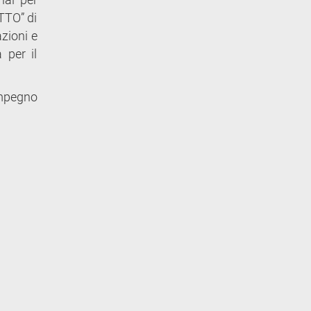
ATTO” di
zioni e
 per il
impegno