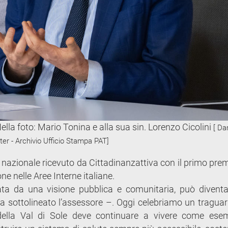
 Nella foto: Mario Tonina e alla sua sin. Lorenzo Cicolini
[ Da
er - Archivio Ufficio Stampa PAT]
nazionale ricevuto da Cittadinanzattiva con il primo prem
one nelle Aree Interne italiane.
ata da una visione pubblica e comunitaria, può divent
a sottolineato l’assessore –. Oggi celebriamo un tragua
della Val di Sole deve continuare a vivere come ese