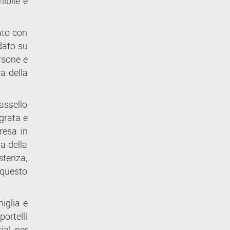
ibile e
rato con
dato su
rsone e
a della
assello
grata e
presa in
va della
stenza,
 questo
miglia e
ortelli
ial per