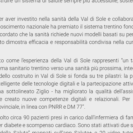
struire un sistema di salute sempre più accessibile, sosten
er aver investito nella sanità della Val di Sole e collabo
conoscimento nazionale ha premiato il sistema trentino fon
icordato che la sanità richiede nuovi modelli basati su pe
to dimostra efficacia e responsabilità condivisa nella cur
ato come l’esperienza della Val di Sole rappresenti “un t
ma sanitario trentino verso una sanità più prossima, inte
dello costruito in Val di Sole si fonda su tre pilastri: la 
telligente delle tecnologie digitali e la partecipazione atti
sottolineato Ziglio - ha migliorato la qualità dell’assi
i e creato nuove competenze digitali e relazionali. Per
rovinciale, in linea con PNRR e DM 77".
to circa 90 pazienti presi in carico dall’infermiera di fa
r diabete e scompenso cardiaco. Sono stati attivati due sp
ella Salute” mappati sull’app Salute+ e 20 video tutor