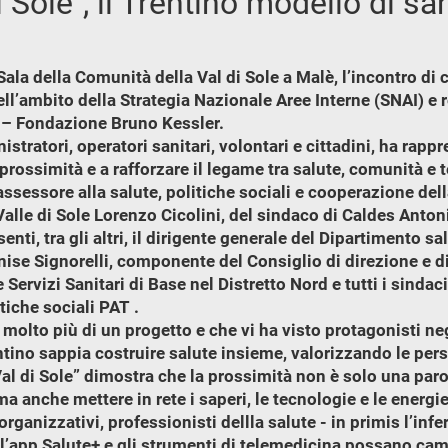
i Sole", il Trentino modello di sa
 Sala della Comunità della Val di Sole a Malè, l’incontro di 
ell’ambito della Strategia Nazionale Aree Interne (SNAI) e
 – Fondazione Bruno Kessler.
ratori, operatori sanitari, volontari e cittadini, ha rapp
prossimità e a rafforzare il legame tra salute, comunità e te
ll’assessore alla salute, politiche sociali e cooperazione d
Valle di Sole Lorenzo Cicolini, del sindaco di Caldes Anton
enti, tra gli altri, il dirigente generale del Dipartimento s
Denise Signorelli, componente del Consiglio di direzione e d
Servizi Sanitari di Base nel Distretto Nord e tutti i sindac
tiche sociali PAT .
olto più di un progetto e che vi ha visto protagonisti negl
ino sappia costruire salute insieme, valorizzando le perso
 Val di Sole” dimostra che la prossimità non è solo una par
, ma anche mettere in rete i saperi, le tecnologie e le energi
ganizzativi, professionisti dellla salute - in primis l’infe
e l’app Salute+ e gli strumenti di telemedicina possano cam