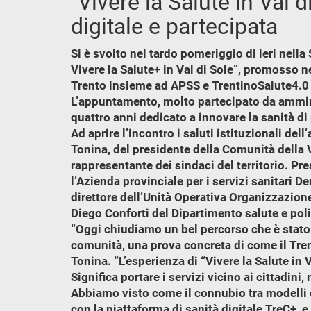
"Vivere la Salute in Val d
digitale e partecipata
Si è svolto nel tardo pomeriggio di ieri nella
Vivere la Salute+ in Val di Sole”, promosso n
Trento insieme ad APSS e TrentinoSalute4.0
L’appuntamento, molto partecipato da amminist
quattro anni dedicato a innovare la sanità di 
Ad aprire l’incontro i saluti istituzionali de
Tonina, del presidente della Comunità della 
rappresentante dei sindaci del territorio. Pres
l’Azienda provinciale per i servizi sanitari 
direttore dell’Unità Operativa Organizzazione 
Diego Conforti del Dipartimento salute e poli
“Oggi chiudiamo un bel percorso che è stato m
comunità, una prova concreta di come il Trent
Tonina. “L’esperienza di “Vivere la Salute in
Significa portare i servizi vicino ai cittadini
Abbiamo visto come il connubio tra modelli or
con la piattaforma di sanità digitale TreC+, 