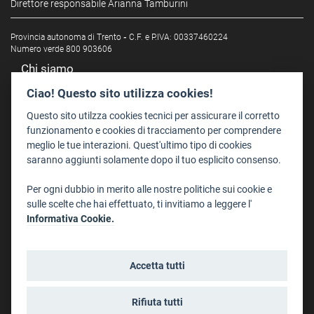
Direttore responsabile Arianna Tamburini
Provincia autonoma di Trento
-
C.F. e P.IVA: 00337460224
Numero verde 800 903606
Chi siamo
Redazione
Ciao! Questo sito utilizza cookies!
Staff
Questo sito utilzza cookies tecnici per assicurare il corretto
Format - Centro Audiovisivi
funzionamento e cookies di tracciamento per comprendere
meglio le tue interazioni. Quest'ultimo tipo di cookies
Trentino Film Commission
saranno aggiunti solamente dopo il tuo esplicito consenso.
Contatti
Per ogni dubbio in merito alle nostre politiche sui cookie e
Dove Siamo
sulle scelte che hai effettuato, ti invitiamo a leggere l'
Struttura di riferimento
Informativa Cookie.
Scrivici
Informazioni legali
Accetta tutti
Note legali
Privacy
Rifiuta tutti