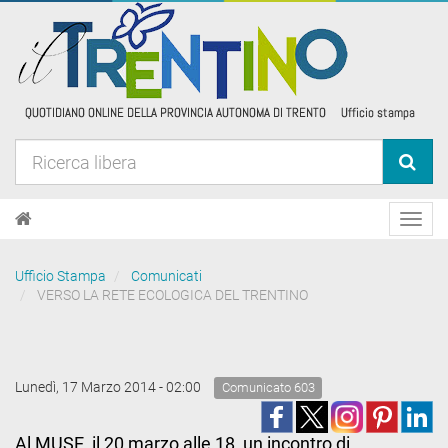
Toggl
navig
Ufficio Stampa
Comunicati
VERSO LA RETE ECOLOGICA DEL TRENTINO
Lunedì, 17 Marzo 2014 - 02:00
Comunicato 603
Al MUSE, il 20 marzo alle 18, un incontro di