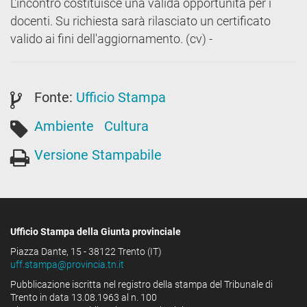
L'incontro costituisce una valida opportunità per i
docenti. Su richiesta sarà rilasciato un certificato
valido ai fini dell'aggiornamento. (cv) -
Fonte:
Ufficio Stampa
Ambiente
Cultura
Versione Stampabile
Ufficio Stampa della Giunta provinciale
Piazza Dante, 15 - 38122 Trento (IT)
uff.stampa@provincia.tn.it
Pubblicazione iscritta nel registro della stampa del Tribunale di
Trento in data 13.08.1963 al n. 100