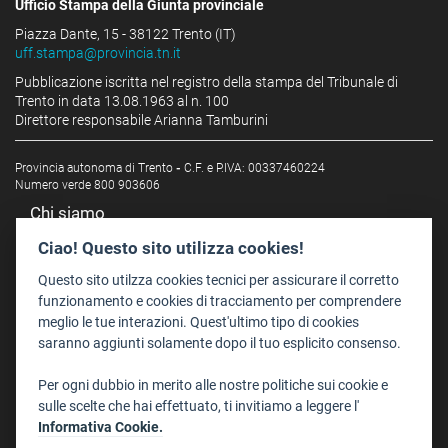
Ufficio Stampa della Giunta provinciale
Piazza Dante, 15 - 38122 Trento (IT)
uff.stampa@provincia.tn.it
Pubblicazione iscritta nel registro della stampa del Tribunale di
Trento in data 13.08.1963 al n. 100
Direttore responsabile Arianna Tamburini
Provincia autonoma di Trento
-
C.F. e P.IVA: 00337460224
Numero verde 800 903606
Chi siamo
Redazione
Ciao! Questo sito utilizza cookies!
Staff
Questo sito utilzza cookies tecnici per assicurare il corretto
Format - Centro Audiovisivi
funzionamento e cookies di tracciamento per comprendere
meglio le tue interazioni. Quest'ultimo tipo di cookies
Trentino Film Commission
saranno aggiunti solamente dopo il tuo esplicito consenso.
Contatti
Per ogni dubbio in merito alle nostre politiche sui cookie e
Dove Siamo
sulle scelte che hai effettuato, ti invitiamo a leggere l'
Struttura di riferimento
Informativa Cookie.
Scrivici