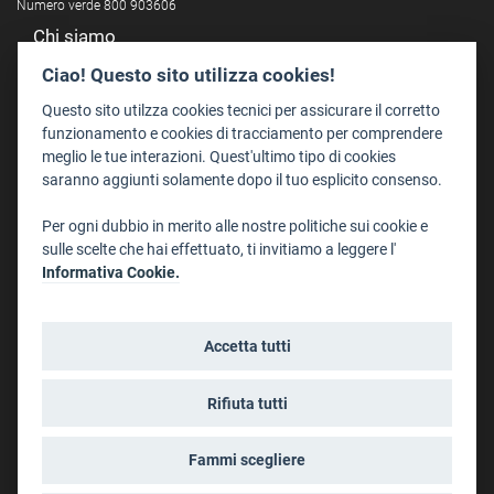
Numero verde 800 903606
Chi siamo
Redazione
Ciao! Questo sito utilizza cookies!
Staff
Questo sito utilzza cookies tecnici per assicurare il corretto
Format - Centro Audiovisivi
funzionamento e cookies di tracciamento per comprendere
meglio le tue interazioni. Quest'ultimo tipo di cookies
Trentino Film Commission
saranno aggiunti solamente dopo il tuo esplicito consenso.
Contatti
Per ogni dubbio in merito alle nostre politiche sui cookie e
Dove Siamo
sulle scelte che hai effettuato, ti invitiamo a leggere l'
Struttura di riferimento
Informativa Cookie.
Scrivici
Informazioni legali
Accetta tutti
Note legali
Privacy
Rifiuta tutti
Informativa privacy riprese conferenze
Social media policy
Fammi scegliere
Info cookies