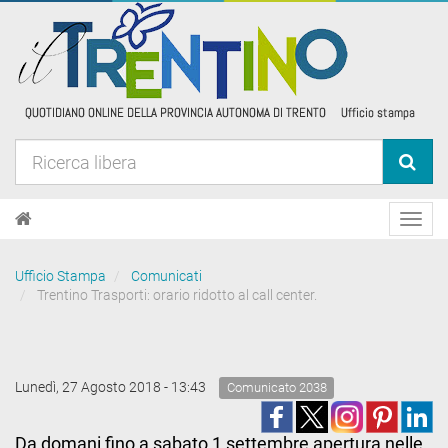
Toggl
navig
Ufficio Stampa
Comunicati
Trentino Trasporti: orario ridotto al call center.
Lunedì, 27 Agosto 2018 - 13:43
Comunicato 2038
Da domani fino a sabato 1 settembre apertura nelle