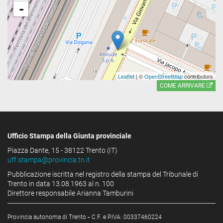
-
Leaflet
| ©
OpenStreetMap
contributors
COME ARRIVARE
Ufficio Stampa della Giunta provinciale
Piazza Dante, 15 - 38122 Trento (IT)
uff.stampa@provincia.tn.it
Pubblicazione iscritta nel registro della stampa del Tribunale di
Trento in data 13.08.1963 al n. 100
Direttore responsabile Arianna Tamburini
Provincia autonoma di Trento
-
C.F. e P.IVA: 00337460224