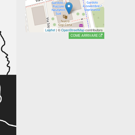
Leaflet
| ©
OpenStreetMap
contributors
COME ARRIVARE