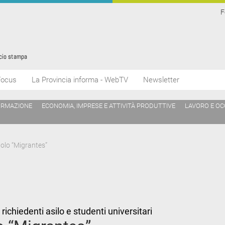
F
Focus
La Provincia informa - WebTV
Newsletter
ORMAZIONE
ECONOMIA, IMPRESE E ATTIVITÀ PRODUTTIVE
LAVORO E O
olo “Migrantes”
ichiedenti asilo e studenti universitari