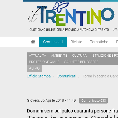
Comunicati
Riviste
Tematiche
ATTUALITÀ
AMBIENTE
CULTURA
ISTRUZIONE E F
PROTEZIONE CIVILE
SALUTE E BENESSERE
ALTRO
Ufficio Stampa
Comunicati
Torna in scena a Gard
Giovedì, 05 Aprile 2018 - 11:49
Comunicato 633
Domani sera sul palco quaranta persone fra r