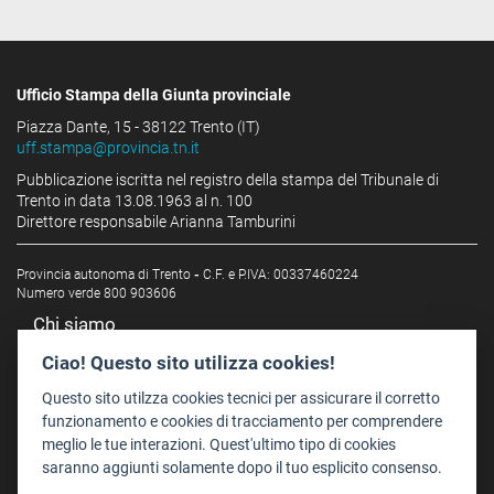
Ufficio Stampa della Giunta provinciale
Piazza Dante, 15 - 38122 Trento (IT)
uff.stampa@provincia.tn.it
Pubblicazione iscritta nel registro della stampa del Tribunale di
Trento in data 13.08.1963 al n. 100
Direttore responsabile Arianna Tamburini
Provincia autonoma di Trento
-
C.F. e P.IVA: 00337460224
Numero verde 800 903606
Chi siamo
Redazione
Ciao! Questo sito utilizza cookies!
Staff
Questo sito utilzza cookies tecnici per assicurare il corretto
Format - Centro Audiovisivi
funzionamento e cookies di tracciamento per comprendere
meglio le tue interazioni. Quest'ultimo tipo di cookies
Trentino Film Commission
saranno aggiunti solamente dopo il tuo esplicito consenso.
Contatti