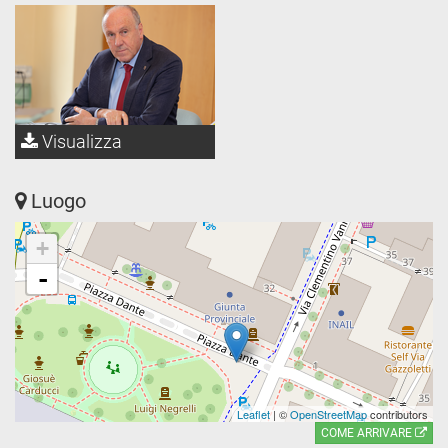
Visualizza
Luogo
+
-
Leaflet
| ©
OpenStreetMap
contributors
COME ARRIVARE