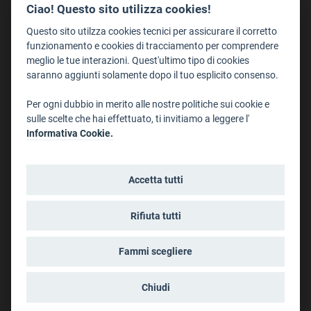
Redazione
Ciao! Questo sito utilizza cookies!
Staff
Questo sito utilzza cookies tecnici per assicurare il corretto
Format - Centro Audiovisivi
funzionamento e cookies di tracciamento per comprendere
meglio le tue interazioni. Quest'ultimo tipo di cookies
Trentino Film Commission
saranno aggiunti solamente dopo il tuo esplicito consenso.
Contatti
Per ogni dubbio in merito alle nostre politiche sui cookie e
Dove Siamo
sulle scelte che hai effettuato, ti invitiamo a leggere l'
Struttura di riferimento
Informativa Cookie.
Scrivici
Informazioni legali
Accetta tutti
Note legali
Privacy
Rifiuta tutti
Informativa privacy riprese conferenze
Social media policy
Fammi scegliere
Info cookies
Dichiarazione di accessibilità
Chiudi