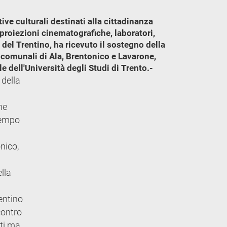
ive culturali destinati alla cittadinanza
 proiezioni cinematografiche, laboratori,
del Trentino, ha ricevuto il sostegno della
e comunali di Ala, Brentonico e Lavarone,
e dell'Università degli Studi di Trento.-
 della
ne
 tempo
onico,
lla
rentino
contro
lti ma