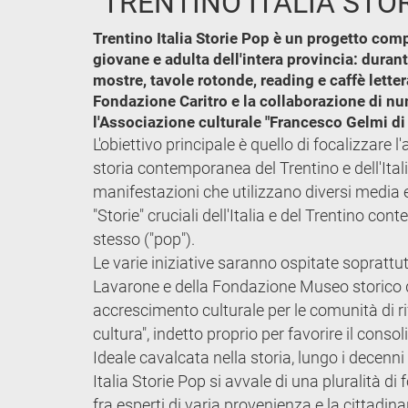
"TRENTINO ITALIA STOR
Trentino Italia Storie Pop è un progetto compo
giovane e adulta dell'intera provincia: duran
mostre, tavole rotonde, reading e caffè lette
Fondazione Caritro e la collaborazione di num
l'Associazione culturale "Francesco Gelmi di C
L'obiettivo principale è quello di focalizzare
storia contemporanea del Trentino e dell'Ital
manifestazioni che utilizzano diversi media e
"Storie" cruciali dell'Italia e del Trentino c
stesso ("pop").
Le varie iniziative saranno ospitate soprattutt
Lavarone e della Fondazione Museo storico del
accrescimento culturale per le comunità di rif
cultura", indetto proprio per favorire il conso
Ideale cavalcata nella storia, lungo i decenni
Italia Storie Pop si avvale di una pluralità 
fra esperti di varia provenienza e la cittadi