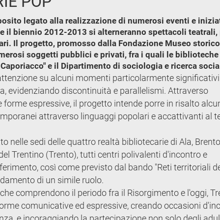
IE POP"
sito legato alla realizzazione di numerosi eventi e iniziat
te il biennio 2012-2013 si alterneranno spettacoli teatrali,
rari. Il progetto, promosso dalla Fondazione Museo storico 
erosi soggetti pubblici e privati, fra i quali le bibliotech
aporiacco" e il Dipartimento di sociologia e ricerca social
 l'attenzione su alcuni momenti particolarmente significativi
ia, evidenziando discontinuità e parallelismi. Attraverso
 forme espressive, il progetto intende porre in risalto alcu
ontemporanei attraverso linguaggi popolari e accattivanti al
o nelle sedi delle quattro realtà bibliotecarie di Ala, Brent
 Trentino (Trento), tutti centri polivalenti d'incontro e
erimento, così come previsto dal bando "Reti territoriali de
lidamento di un simile ruolo.
 che comprendono il periodo fra il Risorgimento e l'oggi, T
di forme comunicative ed espressive, creando occasioni d'in
nanza, e incoraggiando la partecipazione non solo degli adu