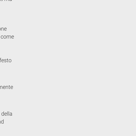
one
ni come
festo
amente
 della
nd